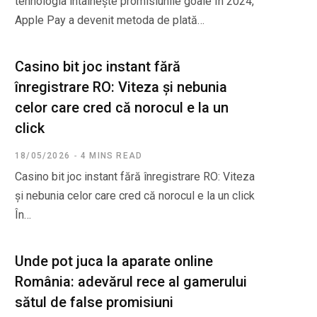
tehnologia întâlnește promisiunile goale În 2024,
Apple Pay a devenit metoda de plată…
Casino bit joc instant fără
înregistrare RO: Viteza și nebunia
celor care cred că norocul e la un
click
18/05/2026
4 MINS READ
Casino bit joc instant fără înregistrare RO: Viteza
și nebunia celor care cred că norocul e la un click
În…
Unde pot juca la aparate online
România: adevărul rece al gamerului
sătul de false promisiuni