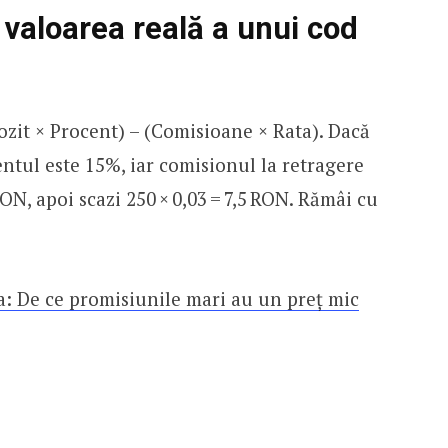
valoarea reală a unui cod
zit × Procent) – (Comisioane × Rata). Dacă
ntul este 15%, iar comisionul la retragere
 RON, apoi scazi 250 × 0,03 = 7,5 RON. Rămâi cu
a: De ce promisiunile mari au un preț mic