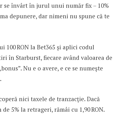
r se învârt în jurul unui număr fix – 10%
rima depunere, dar nimeni nu spune că te
i 100 RON la Bet365 și aplici codul
i în Starburst, fiecare având valoarea de
 „bonus”. Nu e o avere, e ce se numeşte
.
coperă nici taxele de tranzacţie. Dacă
de 5% la retrageri, rămâi cu 1,90 RON.