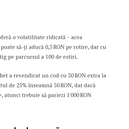
eră o volatilitate ridicată – acea
 poate să-ţi aducă 0,5 RON pe rotire, dar cu
ig pe parcursul a 100 de rotiri.
ibet a revendicat un cod cu 50 RON extra la
tul de 25% înseamnă 50 RON, dar dacă
, atunci trebuie să pariezi 1 000 RON