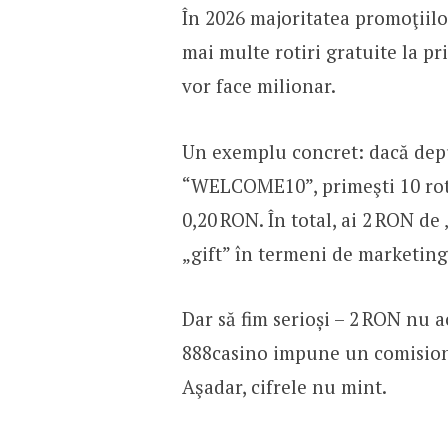
În 2026 majoritatea promoţiilo
mai multe rotiri gratuite la p
vor face milionar.
Un exemplu concret: dacă depu
“WELCOME10”, primeşti 10 rotir
0,20 RON. În total, ai 2 RON de
„gift” în termeni de marketing
Dar să fim serioși – 2 RON nu a
888casino impune un comision 
Aşadar, cifrele nu mint.