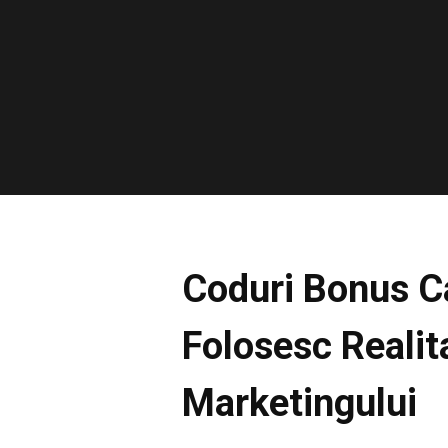
Coduri Bonus Ca
Folosesc Realit
Marketingului