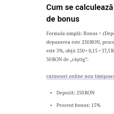
Cum se calculează 
de bonus
Formula simplă: Bonus = (Depo
depunerea este 250 RON, proce
este 3%, obţii 250 × 0,15 = 37,5
30 RON de „câştig”.
cazinouri online nou timișoar
Depozit: 250 RON
Procent bonus: 15%