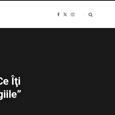
F
X
I
a
(
n
c
T
s
e
w
t
b
i
a
o
t
g
o
t
r
k
e
a
r
m
)
e Îţi
iile”