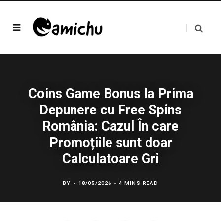
Coins Game Bonus la Prima
Depunere cu Free Spins
România: Cazul În care
Promoțiile sunt doar
Calculatoare Gri
BY
18/05/2026
4 MINS READ