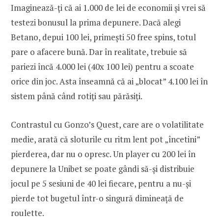
Imaginează-ți că ai 1.000 de lei de economii și vrei să
testezi bonusul la prima depunere. Dacă alegi
Betano, depui 100 lei, primești 50 free spins, totul
pare o afacere bună. Dar în realitate, trebuie să
pariezi încă 4.000 lei (40x 100 lei) pentru a scoate
orice din joc. Asta înseamnă că ai „blocat” 4.100 lei în
sistem până când rotiți sau părăsiți.
Contrastul cu Gonzo’s Quest, care are o volatilitate
medie, arată că sloturile cu ritm lent pot „încetini”
pierderea, dar nu o opresc. Un player cu 200 lei în
depunere la Unibet se poate gândi să-și distribuie
jocul pe 5 sesiuni de 40 lei fiecare, pentru a nu-și
pierde tot bugetul într-o singură dimineață de
roulette.