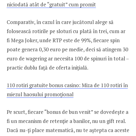
niciodată atât de “gratuit” cum promit
Comparativ, în cazul în care jucătorul alege să
folosească rotirile pe sloturi cu plată în trei, cum ar
fi Mega Joker, unde RTP este de 99%, fiecare spin
poate genera 0,30 euro pe medie, deci să atingem 30
euro de wagering ar necesita 100 de spinuri în total –
practic dublu față de oferta inițială.
110 rotiri gratuite bonus casino: Miza de 110 rotiri în
miezul haosului promoțional
Pe scurt, fiecare “bonus de bun venit” se dovedește a
fi un mecanism de retenție a banilor, nu un gift real.
Dacă nu-ți place matematică, nu te aștepta ca aceste