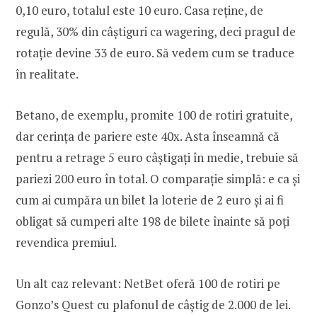
0,10 euro, totalul este 10 euro. Casa reține, de
regulă, 30% din câștiguri ca wagering, deci pragul de
rotație devine 33 de euro. Să vedem cum se traduce
în realitate.
Betano, de exemplu, promite 100 de rotiri gratuite,
dar cerința de pariere este 40x. Asta înseamnă că
pentru a retrage 5 euro câștigați în medie, trebuie să
pariezi 200 euro în total. O comparație simplă: e ca și
cum ai cumpăra un bilet la loterie de 2 euro și ai fi
obligat să cumperi alte 198 de bilete înainte să poți
revendica premiul.
Un alt caz relevant: NetBet oferă 100 de rotiri pe
Gonzo’s Quest cu plafonul de câștig de 2.000 de lei.