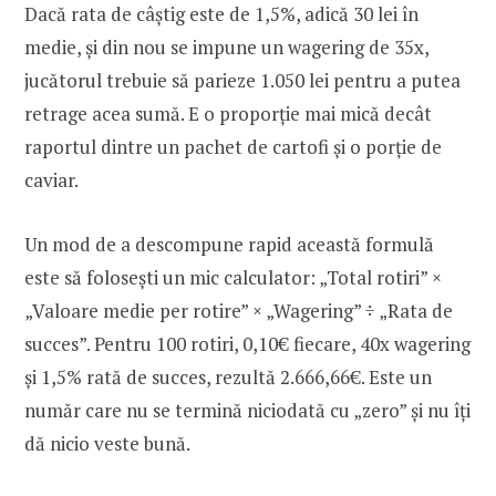
Dacă rata de câștig este de 1,5%, adică 30 lei în
medie, și din nou se impune un wagering de 35x,
jucătorul trebuie să parieze 1.050 lei pentru a putea
retrage acea sumă. E o proporție mai mică decât
raportul dintre un pachet de cartofi și o porție de
caviar.
Un mod de a descompune rapid această formulă
este să folosești un mic calculator: „Total rotiri” ×
„Valoare medie per rotire” × „Wagering” ÷ „Rata de
succes”. Pentru 100 rotiri, 0,10€ fiecare, 40x wagering
și 1,5% rată de succes, rezultă 2.666,66€. Este un
număr care nu se termină niciodată cu „zero” și nu îți
dă nicio veste bună.