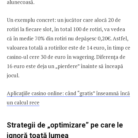
alunecoasă.
Un exemplu concret: un jucător care alocă 20 de
rotiri la fiecare slot, în total 100 de rotiri, va vedea
că în medie 70% din rotiri nu depășesc 0,20€. Astfel,
valoarea totală a rotirilor este de 14 euro, în timp ce
casino‑ul cere 30 de euro în wagering. Diferența de
16 euro este deja un „pierdere” înainte să înceapă
jocul.
Aplicaţiile casino online: când “gratis” înseamnă încă
un calcul rece
Strategii de „optimizare” pe care le
ignoră toată lumea