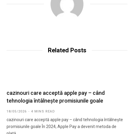
Related Posts
cazinouri care acceptă apple pay – când
tehnologia întâlnește promisiunile goale
18/05/2026
4 MINS READ
cazinouri care acceptă apple pay – când tehnologia întâlnește
promisiunile goale În 2024, Apple Pay a devenit metoda de
plată…