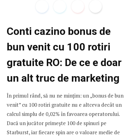
Conti cazino bonus de
bun venit cu 100 rotiri
gratuite RO: De ce e doar
un alt truc de marketing
În primul rând, să nu ne mințim: un „bonus de bun
venit” cu 100 rotiri gratuite nu e altceva decât un
calcul simplu de 0,02% în favoarea operatorului.
Dacă un jucător primește 100 de spinuri pe
Starburst, iar fiecare spin are o valoare medie de