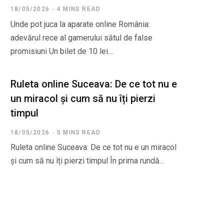
18/05/2026
4 MINS READ
Unde pot juca la aparate online România:
adevărul rece al gamerului sătul de false
promisiuni Un bilet de 10 lei…
Ruleta online Suceava: De ce tot nu e
un miracol și cum să nu îți pierzi
timpul
18/05/2026
5 MINS READ
Ruleta online Suceava: De ce tot nu e un miracol
și cum să nu îți pierzi timpul În prima rundă…