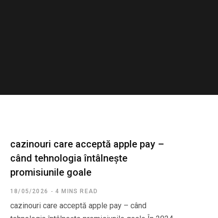
cazinouri care acceptă apple pay –
când tehnologia întâlnește
promisiunile goale
18/05/2026
4 MINS READ
cazinouri care acceptă apple pay – când