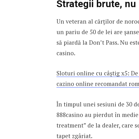
Strategii brute, n
Un veteran al cărților de noroc
un pariu de 50 de lei are șanse
să piardă la Don’t Pass. Nu est
casino.
Sloturi online cu câștig x5: D
cazino online recomandat roma
În timpul unei sesiuni de 30 d
888casino au pierdut în medie 
treatment” de la dealer, care
tapet zgâriat.