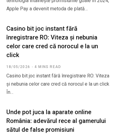
tehnologia întâlnește promisiunile goale În 2024,
Apple Pay a devenit metoda de plată…
Casino bit joc instant fără
înregistrare RO: Viteza și nebunia
celor care cred că norocul e la un
click
18/05/2026
4 MINS READ
Casino bit joc instant fără înregistrare RO: Viteza
și nebunia celor care cred că norocul e la un click
În…
Unde pot juca la aparate online
România: adevărul rece al gamerului
sătul de false promisiuni