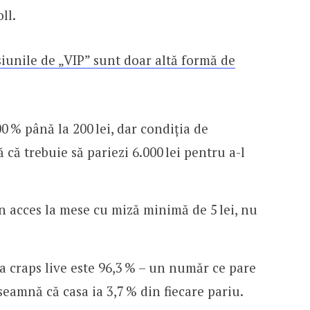
ll.
siunile de „VIP” sunt doar altă formă de
 % până la 200 lei, dar condiția de
ă trebuie să pariezi 6.000 lei pentru a-l
n acces la mese cu miză minimă de 5 lei, nu
la craps live este 96,3 % – un număr ce pare
nseamnă că casa ia 3,7 % din fiecare pariu.