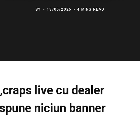
BY
18/05/2026
4 MINS READ
„craps live cu dealer
i spune niciun banner