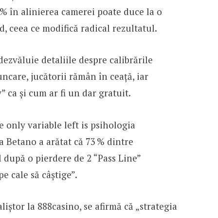
 % în alinierea camerei poate duce la o
d, ceea ce modifică radical rezultatul.
zvăluie detaliile despre calibrările
ncare, jucătorii rămân în ceață, iar
” ca și cum ar fi un dar gratuit.
e only variable left is psihologia
a Betano a arătat că 73 % dintre
l după o pierdere de 2 “Pass Line”
e cale să câștige”.
liștor la 888casino, se afirmă că „strategia