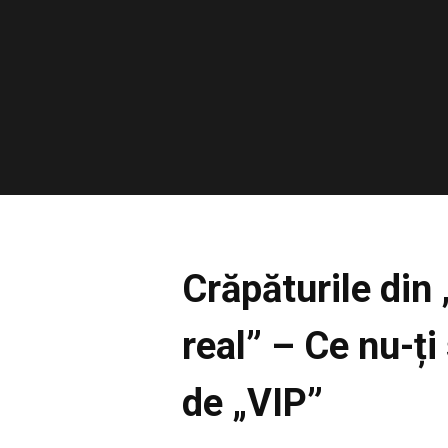
Crăpăturile din 
real” – Ce nu-ț
de „VIP”