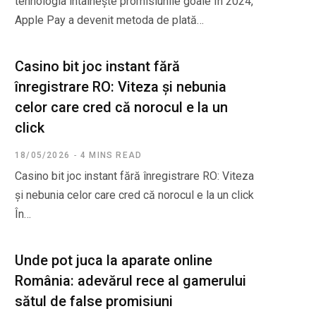
tehnologia întâlnește promisiunile goale În 2024,
Apple Pay a devenit metoda de plată…
Casino bit joc instant fără
înregistrare RO: Viteza și nebunia
celor care cred că norocul e la un
click
18/05/2026
4 MINS READ
Casino bit joc instant fără înregistrare RO: Viteza
și nebunia celor care cred că norocul e la un click
În…
Unde pot juca la aparate online
România: adevărul rece al gamerului
sătul de false promisiuni