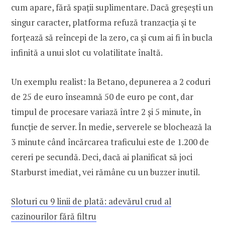
cum apare, fără spații suplimentare. Dacă greșești un
singur caracter, platforma refuză tranzacția și te
forțează să reîncepi de la zero, ca și cum ai fi în bucla
infinită a unui slot cu volatilitate înaltă.
Un exemplu realist: la Betano, depunerea a 2 coduri
de 25 de euro înseamnă 50 de euro pe cont, dar
timpul de procesare variază între 2 și 5 minute, în
funcție de server. În medie, serverele se blochează la
3 minute când încărcarea traficului este de 1.200 de
cereri pe secundă. Deci, dacă ai planificat să joci
Starburst imediat, vei rămâne cu un buzzer inutil.
Sloturi cu 9 linii de plată: adevărul crud al
cazinourilor fără filtru