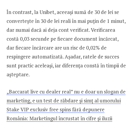
În contrast, la Unibet, aceeași sumă de 30 de lei se
convertește în 30 de lei reali în mai puțin de 1 minut,
dar numai dacă ai deja cont verificat. Verificarea
costă 0,03 secunde pe fiecare document încărcat,
dar fiecare încărcare are un risc de 0,02% de
respingere automatizată. Așadar, ratele de succes
sunt practic aceleași, iar diferența constă în timpii de
așteptare.
„Baccarat live cu dealer real” nu e doar un slogan de
marketing, e un test de răbdare și simț al umorului
Stake VIP exclusiv free spins fără depunere
România: Marketingul încrustat în cifre și iluzii