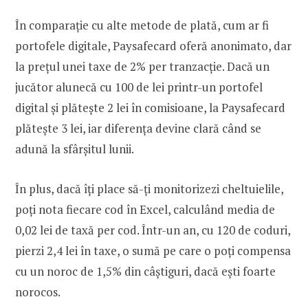
În comparație cu alte metode de plată, cum ar fi
portofele digitale, Paysafecard oferă anonimato, dar
la prețul unei taxe de 2% per tranzacție. Dacă un
jucător alunecă cu 100 de lei printr-un portofel
digital și plătește 2 lei în comisioane, la Paysafecard
plătește 3 lei, iar diferența devine clară când se
adună la sfârșitul lunii.
În plus, dacă îți place să-ți monitorizezi cheltuielile,
poți nota fiecare cod în Excel, calculând media de
0,02 lei de taxă per cod. Într-un an, cu 120 de coduri,
pierzi 2,4 lei în taxe, o sumă pe care o poți compensa
cu un noroc de 1,5% din câștiguri, dacă ești foarte
norocos.