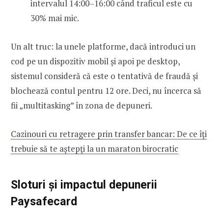
intervalul 14:00–16:00 când traficul este cu
30% mai mic.
Un alt truc: la unele platforme, dacă introduci un
cod pe un dispozitiv mobil și apoi pe desktop,
sistemul consideră că este o tentativă de fraudă și
blochează contul pentru 12 ore. Deci, nu încerca să
fii „multitasking” în zona de depuneri.
Cazinouri cu retragere prin transfer bancar: De ce îți
trebuie să te aștepţi la un maraton birocratic
Sloturi și impactul depunerii
Paysafecard