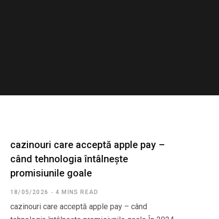
cazinouri care acceptă apple pay –
când tehnologia întâlnește
promisiunile goale
18/05/2026
4 MINS READ
cazinouri care acceptă apple pay – când