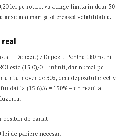
,20 lei pe rotire, va atinge limita în doar 50
la mize mai mari și să crească volatilitatea.
 real
tal – Depozit) / Depozit. Pentru 180 rotiri
ROI este (15‑0)/0 = infinit, dar numai pe
cer un turnover de 30x, deci depozitul efectiv
cufundat la (15‑6)/6 = 150% – un rezultat
iluzoriu.
ei posibili de pariat
 lei de pariere necesari