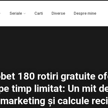
Seriale
Carti
Diverse
Despre mine
bet 180 rotiri gratuite o
pe timp limitat: Un mit d
marketing și calcule reci