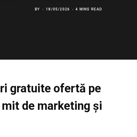
BY
18/05/2026
4 MINS READ
ri gratuite ofertă pe
n mit de marketing și