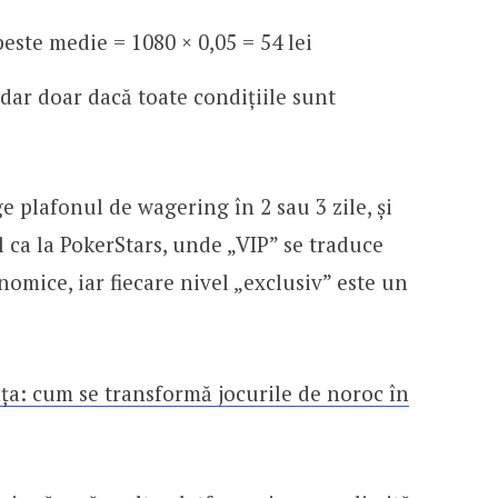
este medie = 1080 × 0,05 = 54 lei
, dar doar dacă toate condițiile sunt
ge plafonul de wagering în 2 sau 3 zile, și
l ca la PokerStars, unde „VIP” se traduce
omice, iar fiecare nivel „exclusiv” este un
ța: cum se transformă jocurile de noroc în