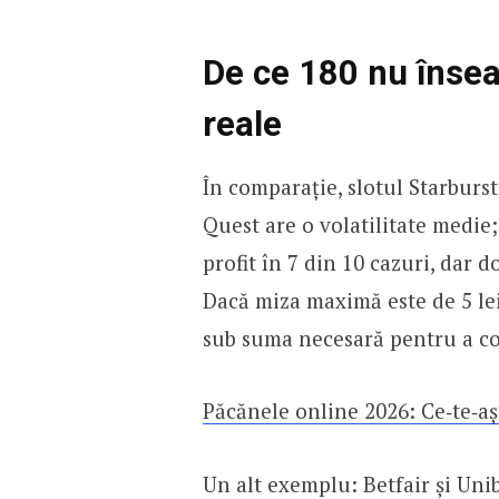
De ce 180 nu înse
reale
În comparație, slotul Starburst
Quest are o volatilitate medie
profit în 7 din 10 cazuri, dar d
Dacă miza maximă este de 5 lei,
sub suma necesară pentru a co
Păcănele online 2026: Ce‑te‑aș
Un alt exemplu: Betfair și Unib