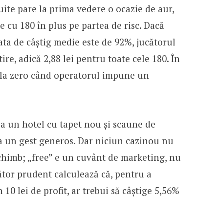
uite pare la prima vedere o ocazie de aur,
ie cu 180 în plus pe partea de risc. Dacă
 rata de câștig medie este de 92%, jucătorul
ire, adică 2,88 lei pentru toate cele 180. În
 la zero când operatorul impune un
e la un hotel cu tapet nou și scaune de
ca un gest generos. Dar niciun cazinou nu
schimb; „free” e un cuvânt de marketing, nu
ător prudent calculează că, pentru a
 10 lei de profit, ar trebui să câștige 5,56%