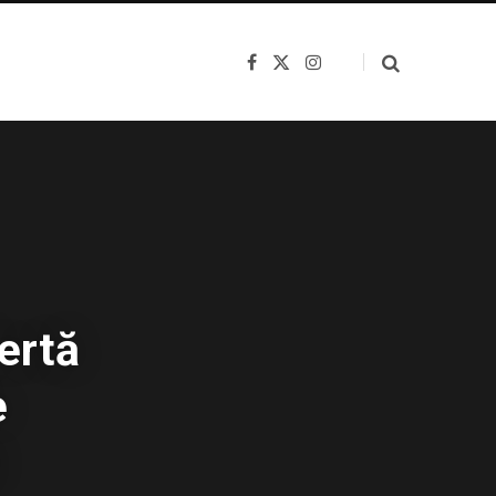
F
X
I
a
(
n
c
T
s
e
w
t
b
i
a
o
t
g
o
t
r
k
e
a
r
m
)
fertă
e