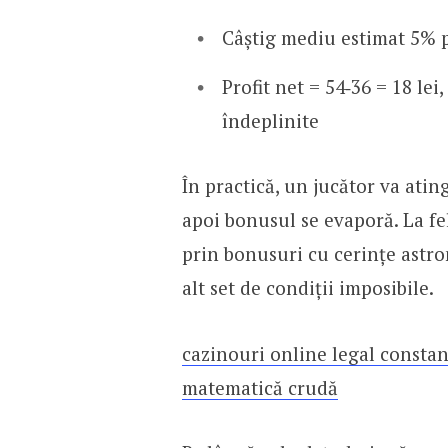
Câștig mediu estimat 5% p
Profit net = 54‑36 = 18 lei
îndeplinite
În practică, un jucător va atin
apoi bonusul se evaporă. La fe
prin bonusuri cu cerințe astron
alt set de condiții imposibile.
cazinouri online legal constan
matematică crudă