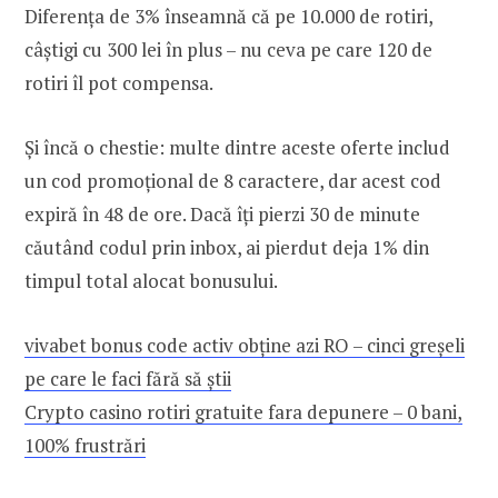
Diferența de 3% înseamnă că pe 10.000 de rotiri,
câștigi cu 300 lei în plus – nu ceva pe care 120 de
rotiri îl pot compensa.
Și încă o chestie: multe dintre aceste oferte includ
un cod promoțional de 8 caractere, dar acest cod
expiră în 48 de ore. Dacă îți pierzi 30 de minute
căutând codul prin inbox, ai pierdut deja 1% din
timpul total alocat bonusului.
vivabet bonus code activ obține azi RO – cinci greșeli
pe care le faci fără să știi
Crypto casino rotiri gratuite fara depunere – 0 bani,
100% frustrări