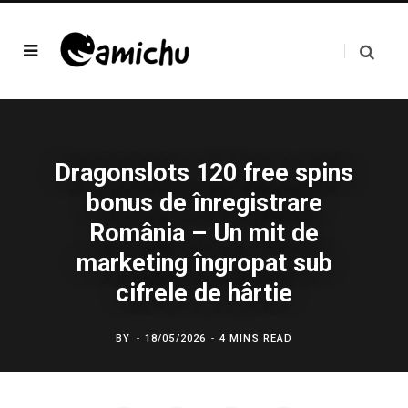
Dragonslots 120 free spins
bonus de înregistrare
România – Un mit de
marketing îngropat sub
cifrele de hârtie
BY
18/05/2026
4 MINS READ