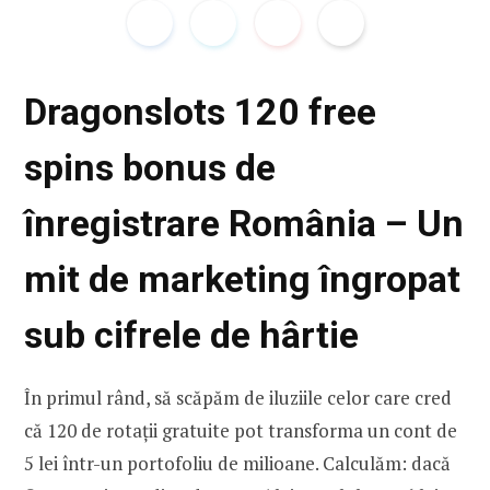
Dragonslots 120 free
spins bonus de
înregistrare România – Un
mit de marketing îngropat
sub cifrele de hârtie
În primul rând, să scăpăm de iluziile celor care cred
că 120 de rotații gratuite pot transforma un cont de
5 lei într-un portofoliu de milioane. Calculăm: dacă