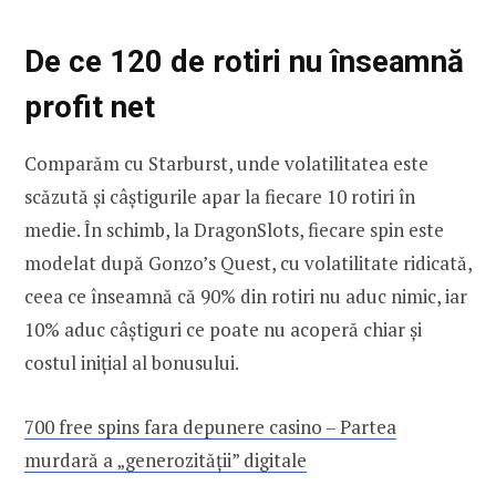
De ce 120 de rotiri nu înseamnă
profit net
Comparăm cu Starburst, unde volatilitatea este
scăzută și câștigurile apar la fiecare 10 rotiri în
medie. În schimb, la DragonSlots, fiecare spin este
modelat după Gonzo’s Quest, cu volatilitate ridicată,
ceea ce înseamnă că 90% din rotiri nu aduc nimic, iar
10% aduc câștiguri ce poate nu acoperă chiar și
costul inițial al bonusului.
700 free spins fara depunere casino – Partea
murdară a „generozității” digitale