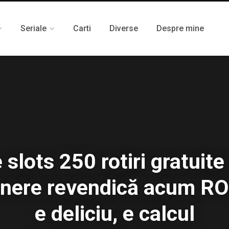
Seriale
Carti
Diverse
Despre mine
e slots 250 rotiri gratuite
nere revendică acum RO
e deliciu, e calcul