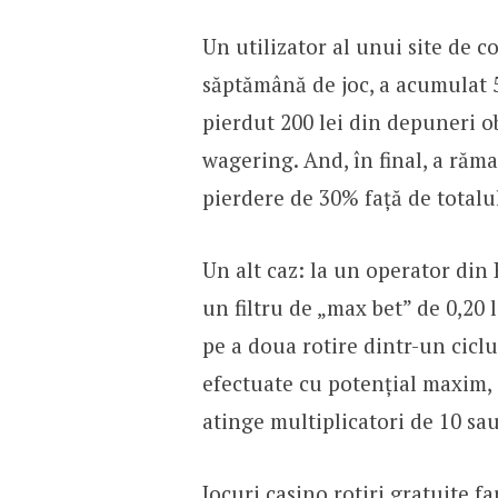
Un utilizator al unui site de c
săptămână de joc, a acumulat 5 
pierdut 200 lei din depuneri ob
wagering. And, în final, a rămas
pierdere de 30% față de totalul
Un alt caz: la un operator din 
un filtru de „max bet” de 0,20 l
pe a doua rotire dintr-un ciclu
efectuate cu potențial maxim, 
atinge multiplicatori de 10 sa
Jocuri casino rotiri gratuite 