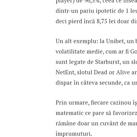
player) de 96,5%, ceea ce însea
dintr-un pariu ipotetic de 1 leu
deci pierd încă 8,75 lei doar di
Un alt exemplu: la Unibet, un b
volatilitate medie, cum ar fi Go
sunt legate de Starburst, un slo
NetEnt, slotul Dead or Alive are
dispar în câteva secunde, ca u
Prin urmare, fiecare cazinou î
matematic ce pare să favorizeze
rămâne doar un cuvânt de mar
împrumuturi.