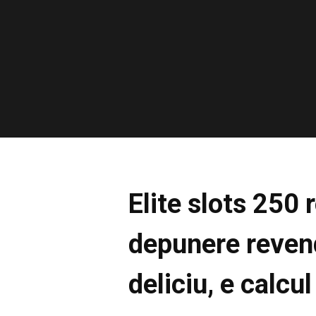
Elite slots 250 r
depunere reven
deliciu, e calcul