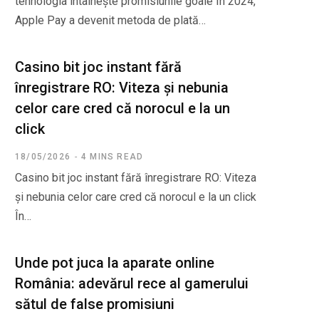
tehnologia întâlnește promisiunile goale În 2024,
Apple Pay a devenit metoda de plată…
Casino bit joc instant fără
înregistrare RO: Viteza și nebunia
celor care cred că norocul e la un
click
18/05/2026
4 MINS READ
Casino bit joc instant fără înregistrare RO: Viteza
și nebunia celor care cred că norocul e la un click
În…
Unde pot juca la aparate online
România: adevărul rece al gamerului
sătul de false promisiuni