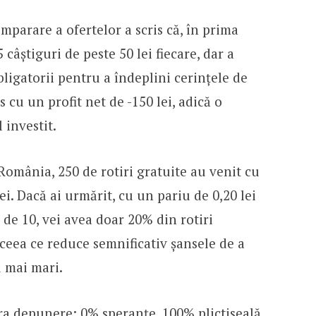
omparare a ofertelor a scris că, în prima
câștiguri de peste 50 lei fiecare, dar a
ligatorii pentru a îndeplini cerințele de
 cu un profit net de -150 lei, adică o
 investit.
România, 250 de rotiri gratuite au venit cu
ei. Dacă ai urmărit, cu un pariu de 0,20 lei
 de 10, vei avea doar 20% din rotiri
ceea ce reduce semnificativ șansele de a
u mai mari.
fara depunere: 0% speranțe, 100% plictiseală