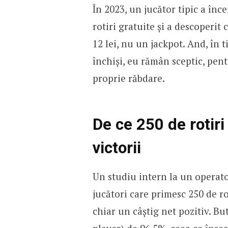
În 2023, un jucător tipic a înc
rotiri gratuite și a descoperit 
12 lei, nu un jackpot. And, în t
închiși, eu rămân sceptic, pen
proprie răbdare.
De ce 250 de rotir
victorii
Un studiu intern la un operato
jucători care primesc 250 de r
chiar un câștig net pozitiv. Bu