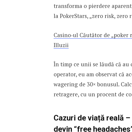
transforma o pierdere aparentă 
la PokerStars, „zero risk, zero
Casino‑ul Căutător de „poker 
Illuzii
În timp ce unii se lăudă că au 
operator, eu am observat că ac
wagering de 30× bonusul. Calcul
retragere, cu un procent de con
Cazuri de viață reală –
devin “free headaches