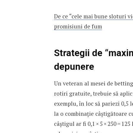
De ce “cele mai bune sloturi vid
promisiuni de fum
Strategii de “maxim
depunere
Un veteran al mesei de betting 
rotiri gratuite, trebuie să apli
exemplu, în loc să pariezi 0,5 l
la o combinație câștigătoare c
câștigul ar fi 0,1 × 5 × 250 = 125