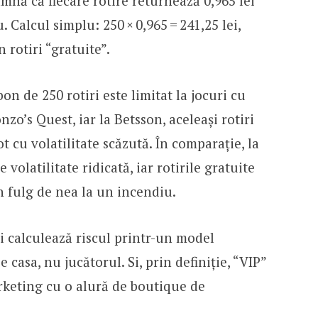
mnă că fiecare rotire returnează 0,965 lei
. Calcul simplu: 250 × 0,965 = 241,25 lei,
n rotiri “gratuite”.
on de 250 rotiri este limitat la jocuri cu
nzo’s Quest, iar la Betsson, aceleași rotiri
t cu volatilitate scăzută. În comparație, la
 volatilitate ridicată, iar rotirile gratuite
n fulg de nea la un incendiu.
și calculează riscul printr-un model
 casa, nu jucătorul. Si, prin definiție, “VIP”
keting cu o alură de boutique de