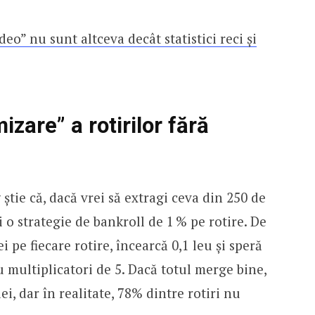
eo” nu sunt altceva decât statistici reci și
izare” a rotirilor fără
știe că, dacă vrei să extragi ceva din 250 de
ci o strategie de bankroll de 1 % pe rotire. De
ei pe fiecare rotire, încearcă 0,1 leu și speră
u multiplicatori de 5. Dacă totul merge bine,
 lei, dar în realitate, 78% dintre rotiri nu