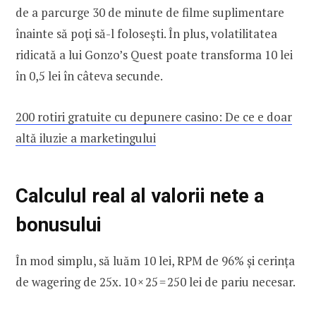
de a parcurge 30 de minute de filme suplimentare
înainte să poţi să-l foloseşti. În plus, volatilitatea
ridicată a lui Gonzo’s Quest poate transforma 10 lei
în 0,5 lei în câteva secunde.
200 rotiri gratuite cu depunere casino: De ce e doar
altă iluzie a marketingului
Calculul real al valorii nete a
bonusului
În mod simplu, să luăm 10 lei, RPM de 96% și cerința
de wagering de 25x. 10 × 25 = 250 lei de pariu necesar.