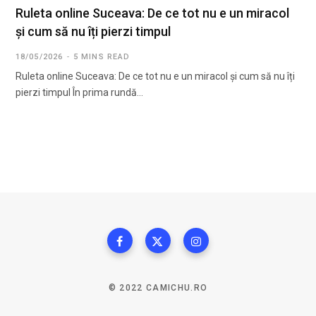
Ruleta online Suceava: De ce tot nu e un miracol
și cum să nu îți pierzi timpul
18/05/2026
5 MINS READ
Ruleta online Suceava: De ce tot nu e un miracol și cum să nu îți
pierzi timpul În prima rundă…
© 2022 CAMICHU.RO