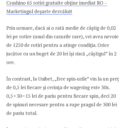
Crashino 65 rotiri gratuite obține imediat RO –
Marketingul deșarte dezvăluit
Prin urmare, dacă ai o rată medie de câștig de 0,02
lei pe rotire (unul din cazurile rare), vei avea nevoie
de 1250 de rotiri pentru a atinge condiţia. Orice
jucător cu un buget de 20 lei îşi riscă „câştigul” în 2
ore.
În contrast, la Unibet, „free spin‑urile” vin la un preț
de 0,5 lei fiecare și cerinţa de wagering este 30x.
0,5 × 30 = 15 lei de pariu pentru fiecare spin, deci 20
de spinuri necesare pentru a rupe pragul de 300 lei
de pariu total.