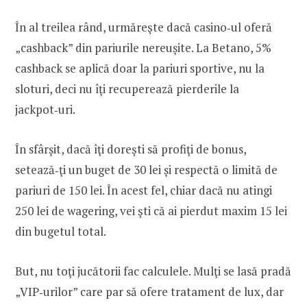
În al treilea rând, urmăreşte dacă casino‑ul oferă
„cashback” din pariurile nereușite. La Betano, 5%
cashback se aplică doar la pariuri sportive, nu la
sloturi, deci nu îţi recuperează pierderile la
jackpot‑uri.
În sfârșit, dacă îţi doreşti să profiţi de bonus,
setează‑ţi un buget de 30 lei și respectă o limită de
pariuri de 150 lei. În acest fel, chiar dacă nu atingi
250 lei de wagering, vei şti că ai pierdut maxim 15 lei
din bugetul total.
But, nu toţi jucătorii fac calculele. Mulţi se lasă pradă
„VIP‑urilor” care par să ofere tratament de lux, dar