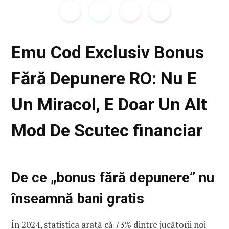
Emu Cod Exclusiv Bonus
Fără Depunere RO: Nu E
Un Miracol, E Doar Un Alt
Mod De Scutec financiar
De ce „bonus fără depunere” nu
înseamnă bani gratis
În 2024, statistica arată că 73% dintre jucătorii noi