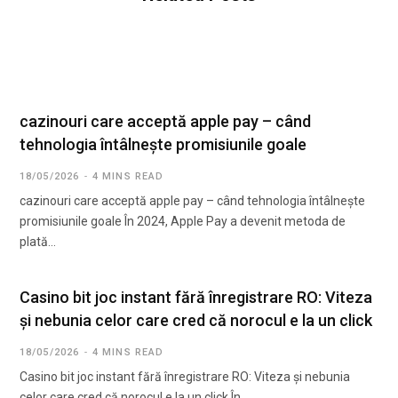
cazinouri care acceptă apple pay – când
tehnologia întâlnește promisiunile goale
18/05/2026
4 MINS READ
cazinouri care acceptă apple pay – când tehnologia întâlnește
promisiunile goale În 2024, Apple Pay a devenit metoda de
plată…
Casino bit joc instant fără înregistrare RO: Viteza
și nebunia celor care cred că norocul e la un click
18/05/2026
4 MINS READ
Casino bit joc instant fără înregistrare RO: Viteza și nebunia
celor care cred că norocul e la un click În…