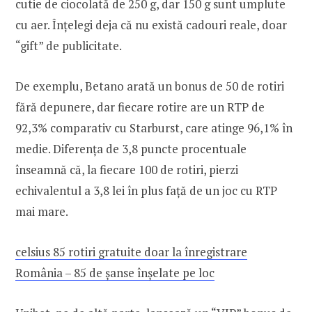
cutie de ciocolată de 250 g, dar 150 g sunt umplute
cu aer. Înțelegi deja că nu există cadouri reale, doar
“gift” de publicitate.
De exemplu, Betano arată un bonus de 50 de rotiri
fără depunere, dar fiecare rotire are un RTP de
92,3% comparativ cu Starburst, care atinge 96,1% în
medie. Diferența de 3,8 puncte procentuale
înseamnă că, la fiecare 100 de rotiri, pierzi
echivalentul a 3,8 lei în plus față de un joc cu RTP
mai mare.
celsius 85 rotiri gratuite doar la înregistrare
România – 85 de șanse înșelate pe loc