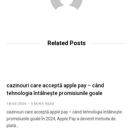
Related Posts
cazinouri care acceptă apple pay – când
tehnologia întâlnește promisiunile goale
18/05/2026
4 MINS READ
cazinouri care acceptă apple pay – când tehnologia întâlnește
promisiunile goale În 2024, Apple Pay a devenit metoda de
plată…