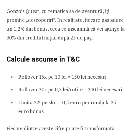
Gonzo’s Quest, cu tematica sa de aventură, îți
promite „descoperiri”. În realitate, fiecare pas aduce
un 1,2% din bonus, ceea ce înseamnă că vei ajunge la
30% din creditul inițial după 25 de pași.
Calcule ascunse în T&C
Rollover 15x pe 10 lei = 150 lei necesari
Rollover 30x pe 0,5 lei/rotire = 300 lei necesari
Limită 2% pe slot = 0,5 euro per rundă la 25
euro bonus
Fiecare dintre aceste cifre poate fi transformată