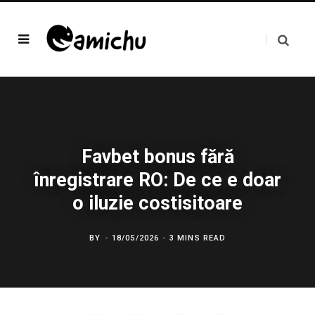
Favbet bonus fără
înregistrare RO: De ce e doar
o iluzie costisitoare
BY
18/05/2026
3 MINS READ