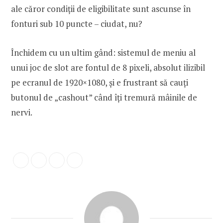
ale căror condiții de eligibilitate sunt ascunse în
fonturi sub 10 puncte – ciudat, nu?
Închidem cu un ultim gând: sistemul de meniu al
unui joc de slot are fontul de 8 pixeli, absolut ilizibil
pe ecranul de 1920×1080, și e frustrant să cauți
butonul de „cashout” când îți tremură mâinile de
nervi.