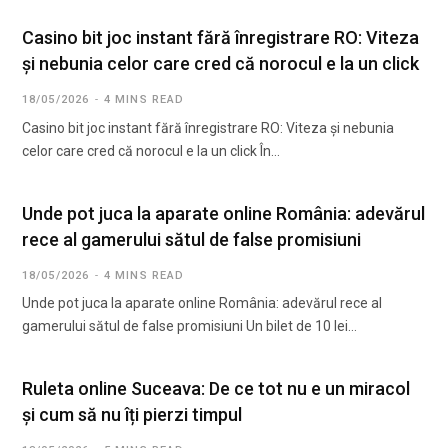
Casino bit joc instant fără înregistrare RO: Viteza
și nebunia celor care cred că norocul e la un click
18/05/2026
4 MINS READ
Casino bit joc instant fără înregistrare RO: Viteza și nebunia
celor care cred că norocul e la un click În…
Unde pot juca la aparate online România: adevărul
rece al gamerului sătul de false promisiuni
18/05/2026
4 MINS READ
Unde pot juca la aparate online România: adevărul rece al
gamerului sătul de false promisiuni Un bilet de 10 lei…
Ruleta online Suceava: De ce tot nu e un miracol
și cum să nu îți pierzi timpul