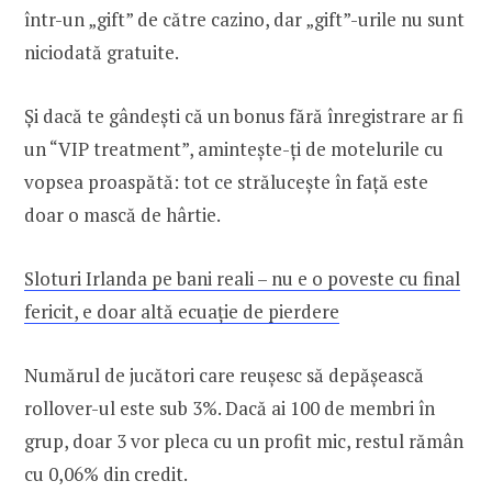
într-un „gift” de către cazino, dar „gift”-urile nu sunt
niciodată gratuite.
Și dacă te gândești că un bonus fără înregistrare ar fi
un “VIP treatment”, amintește-ți de motelurile cu
vopsea proaspătă: tot ce strălucește în față este
doar o mască de hârtie.
Sloturi Irlanda pe bani reali – nu e o poveste cu final
fericit, e doar altă ecuație de pierdere
Numărul de jucători care reușesc să depășească
rollover-ul este sub 3%. Dacă ai 100 de membri în
grup, doar 3 vor pleca cu un profit mic, restul rămân
cu 0,06% din credit.