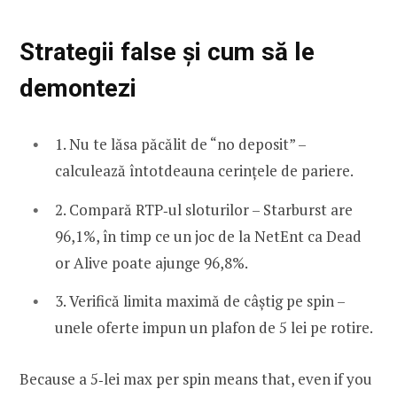
Strategii false și cum să le
demontezi
1. Nu te lăsa păcălit de “no deposit” –
calculează întotdeauna cerințele de pariere.
2. Compară RTP‑ul sloturilor – Starburst are
96,1%, în timp ce un joc de la NetEnt ca Dead
or Alive poate ajunge 96,8%.
3. Verifică limita maximă de câștig pe spin –
unele oferte impun un plafon de 5 lei pe rotire.
Because a 5‑lei max per spin means that, even if you