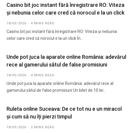
Casino bit joc instant fără înregistrare RO: Viteza
și nebunia celor care cred că norocul e la un click
18/05/2026
4 MINS READ
Casino bit joc instant fără înregistrare RO: Viteza și nebunia
celor care cred că norocul e la un click În…
Unde pot juca la aparate online România: adevărul
rece al gamerului sătul de false promisiuni
18/05/2026
4 MINS READ
Unde pot juca la aparate online România: adevărul rece al
gamerului sătul de false promisiuni Un bilet de 10 lei…
Ruleta online Suceava: De ce tot nu e un miracol
și cum să nu îți pierzi timpul
18/05/2026
5 MINS READ