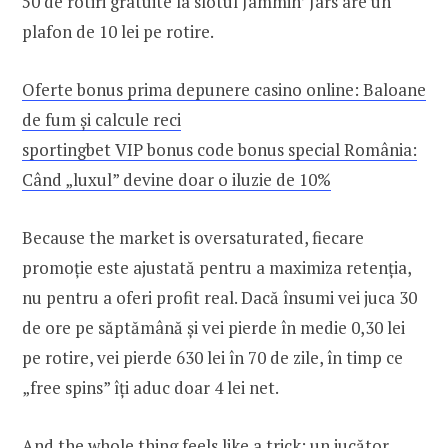
50 de rotiri gratuite la slotul Jammin’ Jars are un
plafon de 10 lei pe rotire.
Oferte bonus prima depunere casino online: Baloane
de fum și calcule reci
sportingbet VIP bonus code bonus special România:
Când „luxul” devine doar o iluzie de 10%
Because the market is oversaturated, fiecare
promoție este ajustată pentru a maximiza retenția,
nu pentru a oferi profit real. Dacă însumi vei juca 30
de ore pe săptămână și vei pierde în medie 0,30 lei
pe rotire, vei pierde 630 lei în 70 de zile, în timp ce
„free spins” îți aduc doar 4 lei net.
And the whole thing feels like a trick: un jucător