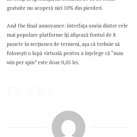
gratuite nu acoperă nici 10% din pierderi.
And the final annoyance: interfața uneia dintre cele
mai populare platforme îți afișează fontul de 8
puncte în secțiunea de termeni, așa că trebuie să
folosești o lupă virtuală pentru a înțelege că “max
win per spin” este doar 0,05 lei.