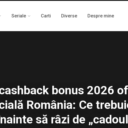
Seriale
Carti
Diverse
Despre mine
i cashback bonus 2026 of
cială România: Ce trebui
 înainte să râzi de „cadoul