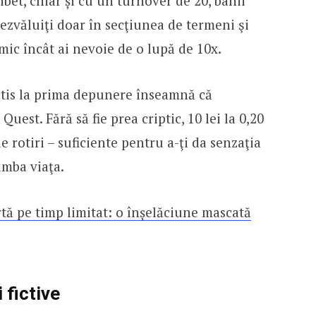
ibet, chiar și cu un turnover de 20, banii
 dezvăluiţi doar în secţiunea de termeni şi
mic încât ai nevoie de o lupă de 10x.
gratis la prima depunere înseamnă că
est. Fără să fie prea criptic, 10 lei la 0,20
e rotiri – suficiente pentru a-ţi da senzaţia
imba viaţa.
rtă pe timp limitat: o înșelăciune mascată
 fictive