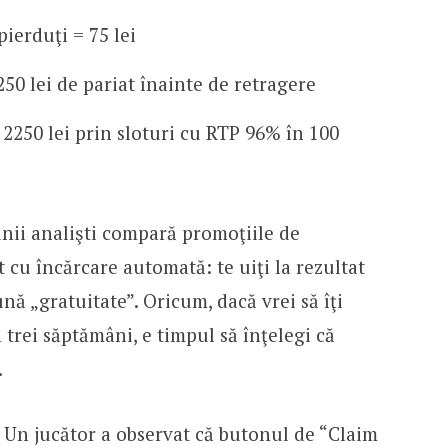
ierduţi = 75 lei
250 lei de pariat înainte de retragere
 2250 lei prin sloturi cu RTP 96% în 100
nii analişti compară promoţiile de
 cu încărcare automată: te uiţi la rezultat
ună „gratuitate”. Oricum, dacă vrei să îţi
n trei săptămâni, e timpul să înţelegi că
.
 Un jucător a observat că butonul de “Claim