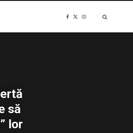
F
X
I
a
(
n
c
T
s
e
w
t
b
i
a
o
t
g
o
t
r
k
e
a
r
m
)
ertă
e să
” lor