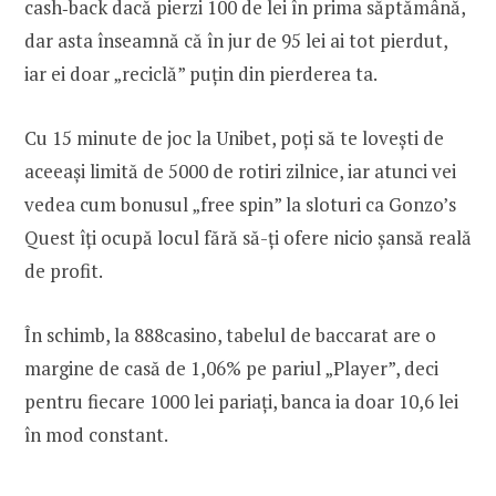
cash‑back dacă pierzi 100 de lei în prima săptămână,
dar asta înseamnă că în jur de 95 lei ai tot pierdut,
iar ei doar „reciclă” puțin din pierderea ta.
Cu 15 minute de joc la Unibet, poți să te lovești de
aceeași limită de 5000 de rotiri zilnice, iar atunci vei
vedea cum bonusul „free spin” la sloturi ca Gonzo’s
Quest îți ocupă locul fără să-ți ofere nicio șansă reală
de profit.
În schimb, la 888casino, tabelul de baccarat are o
margine de casă de 1,06% pe pariul „Player”, deci
pentru fiecare 1000 lei pariați, banca ia doar 10,6 lei
în mod constant.