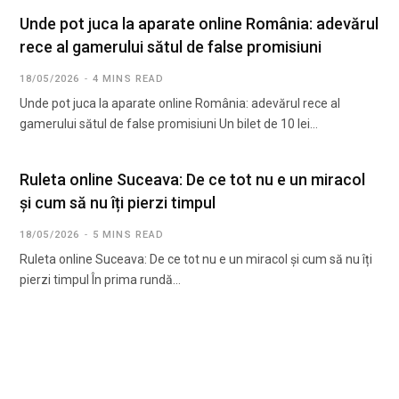
Unde pot juca la aparate online România: adevărul
rece al gamerului sătul de false promisiuni
18/05/2026
4 MINS READ
Unde pot juca la aparate online România: adevărul rece al
gamerului sătul de false promisiuni Un bilet de 10 lei…
Ruleta online Suceava: De ce tot nu e un miracol
și cum să nu îți pierzi timpul
18/05/2026
5 MINS READ
Ruleta online Suceava: De ce tot nu e un miracol și cum să nu îți
pierzi timpul În prima rundă…