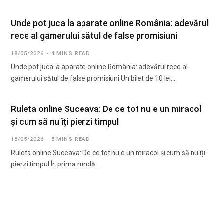
Unde pot juca la aparate online România: adevărul
rece al gamerului sătul de false promisiuni
18/05/2026
4 MINS READ
Unde pot juca la aparate online România: adevărul rece al
gamerului sătul de false promisiuni Un bilet de 10 lei…
Ruleta online Suceava: De ce tot nu e un miracol
și cum să nu îți pierzi timpul
18/05/2026
5 MINS READ
Ruleta online Suceava: De ce tot nu e un miracol și cum să nu îți
pierzi timpul În prima rundă…