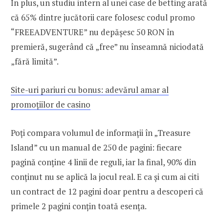
În plus, un studiu intern al unei case de betting arată
că 65% dintre jucătorii care folosesc codul promo
“FREEADVENTURE” nu depășesc 50 RON în
premieră, sugerând că „free” nu înseamnă niciodată
„fără limită”.
Site-uri pariuri cu bonus: adevărul amar al
promoțiilor de casino
Poți compara volumul de informații în „Treasure
Island” cu un manual de 250 de pagini: fiecare
pagină conține 4 linii de reguli, iar la final, 90% din
conținut nu se aplică la jocul real. E ca și cum ai citi
un contract de 12 pagini doar pentru a descoperi că
primele 2 pagini conțin toată esența.