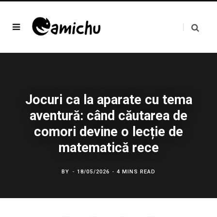
Jocuri ca la aparate cu tema
aventură: când căutarea de
comori devine o lecție de
matematică rece
BY
18/05/2026
4 MINS READ