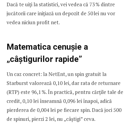
Dacă te uiți la statistici, vei vedea că 73 % dintre
jucătorii care inițiază un depozit de 50 lei nu vor
vedea niciun profit net.
Matematica cenușie a
„câștigurilor rapide”
Un caz concret: la NetEnt, un spin gratuit la
Starburst valorează 0,10 lei, dar rata de returnare
(RTP) este 96,1 %. În practică, pentru cărțile tale de
credit, 0,10 lei înseamnă 0,096 lei înapoi, adică
pierderea de 0,004 lei pe fiecare spin. Dacă joci 500
de spinuri, pierzi 2 lei, nu „câștigi” ceva.