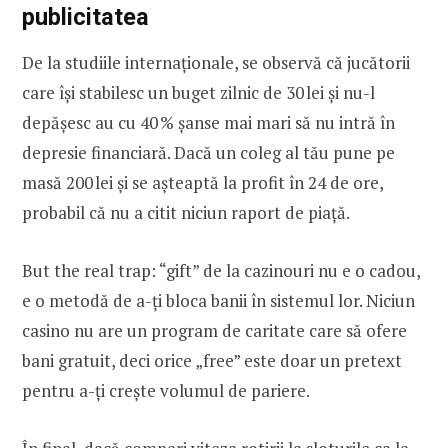
publicitatea
De la studiile internaționale, se observă că jucătorii
care își stabilesc un buget zilnic de 30 lei și nu-l
depășesc au cu 40 % șanse mai mari să nu intră în
depresie financiară. Dacă un coleg al tău pune pe
masă 200 lei și se așteaptă la profit în 24 de ore,
probabil că nu a citit niciun raport de piață.
But the real trap: “gift” de la cazinouri nu e o cadou,
e o metodă de a-ți bloca banii în sistemul lor. Niciun
casino nu are un program de caritate care să ofere
bani gratuit, deci orice „free” este doar un pretext
pentru a-ți crește volumul de pariere.