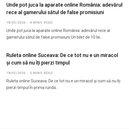
Unde pot juca la aparate online România: adevărul
rece al gamerului sătul de false promisiuni
18/05/2026
4 MINS READ
Unde pot juca la aparate online România: adevărul rece al
gamerului sătul de false promisiuni Un bilet de 10 lei…
Ruleta online Suceava: De ce tot nu e un miracol
și cum să nu îți pierzi timpul
18/05/2026
5 MINS READ
Ruleta online Suceava: De ce tot nu e un miracol și cum să nu îți
pierzi timpul În prima rundă…