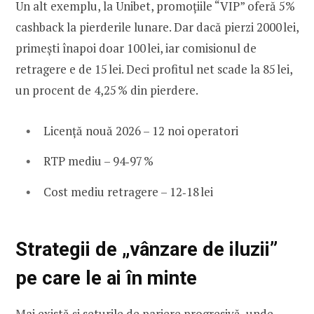
Un alt exemplu, la Unibet, promoțiile “VIP” oferă 5%
cashback la pierderile lunare. Dar dacă pierzi 2000 lei,
primești înapoi doar 100 lei, iar comisionul de
retragere e de 15 lei. Deci profitul net scade la 85 lei,
un procent de 4,25 % din pierdere.
Licență nouă 2026 – 12 noi operatori
RTP mediu – 94‑97 %
Cost mediu retragere – 12‑18 lei
Strategii de „vânzare de iluzii”
pe care le ai în minte
Mai există și seturile de pariere progresivă, unde