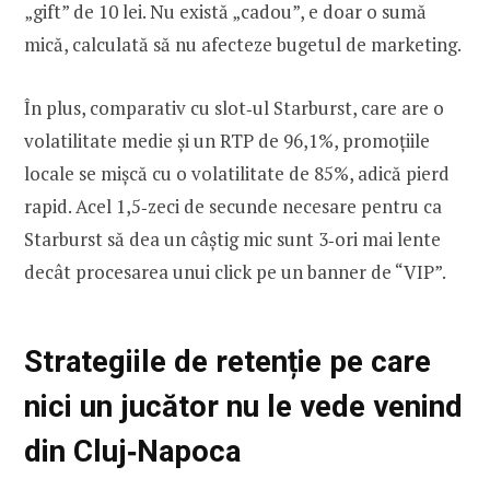
„gift” de 10 lei. Nu există „cadou”, e doar o sumă
mică, calculată să nu afecteze bugetul de marketing.
În plus, comparativ cu slot‑ul Starburst, care are o
volatilitate medie și un RTP de 96,1%, promoțiile
locale se mișcă cu o volatilitate de 85%, adică pierd
rapid. Acel 1,5‑zeci de secunde necesare pentru ca
Starburst să dea un câștig mic sunt 3‑ori mai lente
decât procesarea unui click pe un banner de “VIP”.
Strategiile de retenție pe care
nici un jucător nu le vede venind
din Cluj‑Napoca