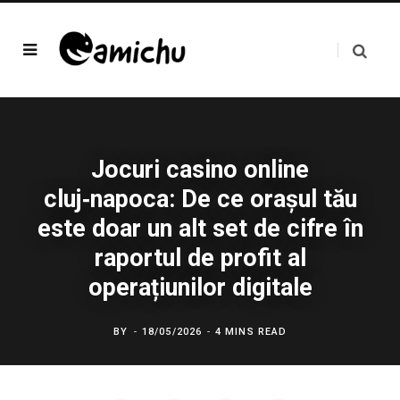
Jocuri casino online
cluj‑napoca: De ce orașul tău
este doar un alt set de cifre în
raportul de profit al
operațiunilor digitale
BY
18/05/2026
4 MINS READ