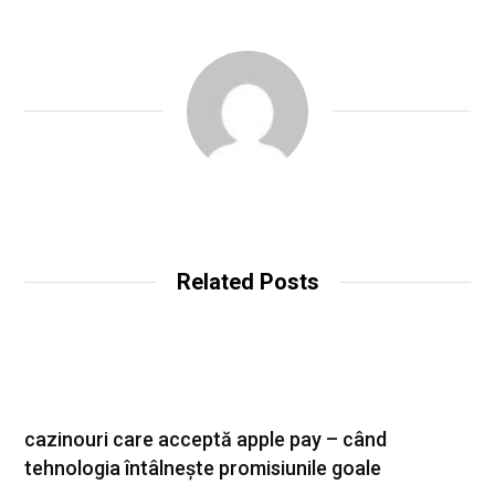
Related Posts
cazinouri care acceptă apple pay – când
tehnologia întâlnește promisiunile goale