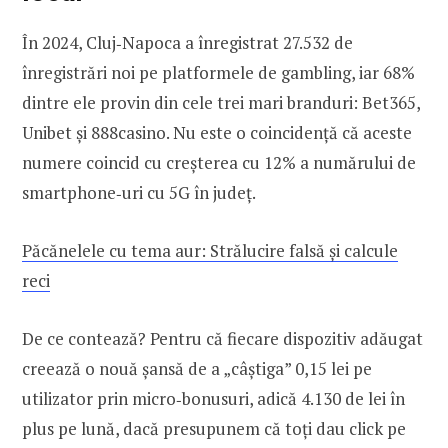
În 2024, Cluj‑Napoca a înregistrat 27.532 de
înregistrări noi pe platformele de gambling, iar 68%
dintre ele provin din cele trei mari branduri: Bet365,
Unibet și 888casino. Nu este o coincidență că aceste
numere coincid cu creșterea cu 12% a numărului de
smartphone‑uri cu 5G în județ.
Păcănelele cu tema aur: Strălucire falsă și calcule
reci
De ce contează? Pentru că fiecare dispozitiv adăugat
creează o nouă șansă de a „câștiga” 0,15 lei pe
utilizator prin micro‑bonusuri, adică 4.130 de lei în
plus pe lună, dacă presupunem că toți dau click pe