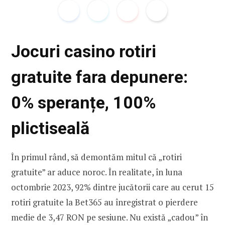
Jocuri casino rotiri
gratuite fara depunere:
0% speranțe, 100%
plictiseală
În primul rând, să demontăm mitul că „rotiri
gratuite” ar aduce noroc. În realitate, în luna
octombrie 2023, 92% dintre jucătorii care au cerut 15
rotiri gratuite la Bet365 au înregistrat o pierdere
medie de 3,47 RON pe sesiune. Nu există „cadou” în