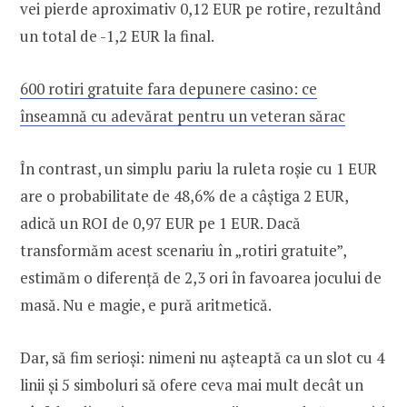
vei pierde aproximativ 0,12 EUR pe rotire, rezultând
un total de -1,2 EUR la final.
600 rotiri gratuite fara depunere casino: ce
înseamnă cu adevărat pentru un veteran sărac
În contrast, un simplu pariu la ruleta roșie cu 1 EUR
are o probabilitate de 48,6% de a câștiga 2 EUR,
adică un ROI de 0,97 EUR pe 1 EUR. Dacă
transformăm acest scenariu în „rotiri gratuite”,
estimăm o diferență de 2,3 ori în favoarea jocului de
masă. Nu e magie, e pură aritmetică.
Dar, să fim serioși: nimeni nu așteaptă ca un slot cu 4
linii și 5 simboluri să ofere ceva mai mult decât un