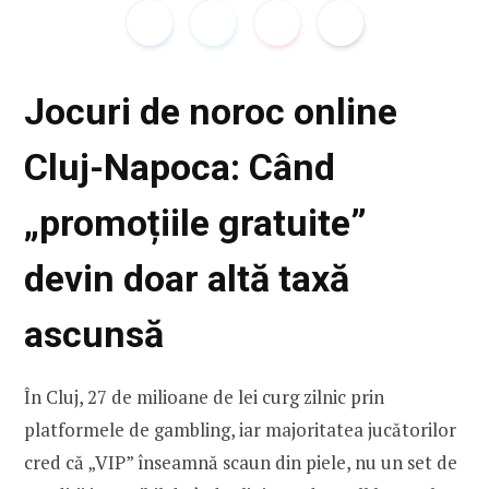
Jocuri de noroc online
Cluj-Napoca: Când
„promoțiile gratuite”
devin doar altă taxă
ascunsă
În Cluj, 27 de milioane de lei curg zilnic prin
platformele de gambling, iar majoritatea jucătorilor
cred că „VIP” înseamnă scaun din piele, nu un set de