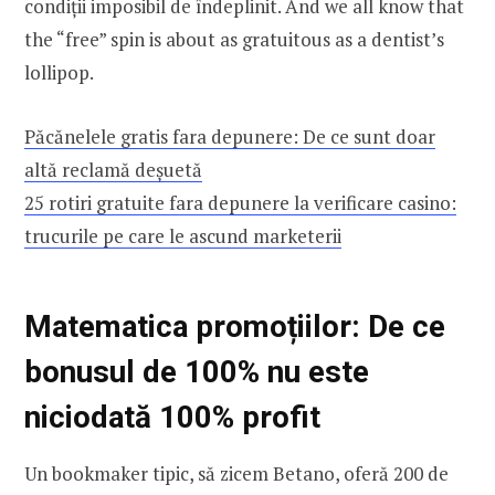
condiții imposibil de îndeplinit. And we all know that
the “free” spin is about as gratuitous as a dentist’s
lollipop.
Păcănelele gratis fara depunere: De ce sunt doar
altă reclamă deșuetă
25 rotiri gratuite fara depunere la verificare casino:
trucurile pe care le ascund marketerii
Matematica promoțiilor: De ce
bonusul de 100% nu este
niciodată 100% profit
Un bookmaker tipic, să zicem Betano, oferă 200 de