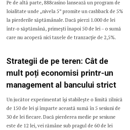
Pe de altă parte, 888casino lansează un program de
loialitate unde „nivela 5” promite un cashback de 5%
la pierderile săptămânale. Dacă pierzi 1.000 de lei
într-o săptămână, primești înapoi 50 de lei – o sumă
care nu acoperă nici taxele de tranzacție de 2,5%.
Strategii de pe teren: Cât de
mult poți economisi printr-un
management al bancului strict
Un jucător experimentat își stabilește o limită zilnică
de 150 de lei și împarte această sumă în 5 sesiuni de
30 de lei fiecare. Dacă pierderea medie pe sesiune
este de 12 lei, vei rămâne sub pragul de 60 de lei