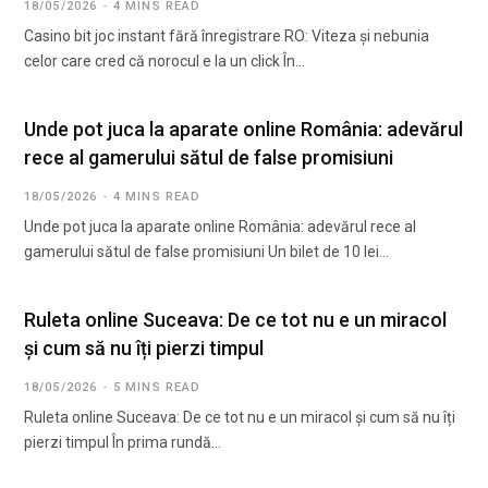
18/05/2026
4 MINS READ
Casino bit joc instant fără înregistrare RO: Viteza și nebunia
celor care cred că norocul e la un click În…
Unde pot juca la aparate online România: adevărul
rece al gamerului sătul de false promisiuni
18/05/2026
4 MINS READ
Unde pot juca la aparate online România: adevărul rece al
gamerului sătul de false promisiuni Un bilet de 10 lei…
Ruleta online Suceava: De ce tot nu e un miracol
și cum să nu îți pierzi timpul
18/05/2026
5 MINS READ
Ruleta online Suceava: De ce tot nu e un miracol și cum să nu îți
pierzi timpul În prima rundă…