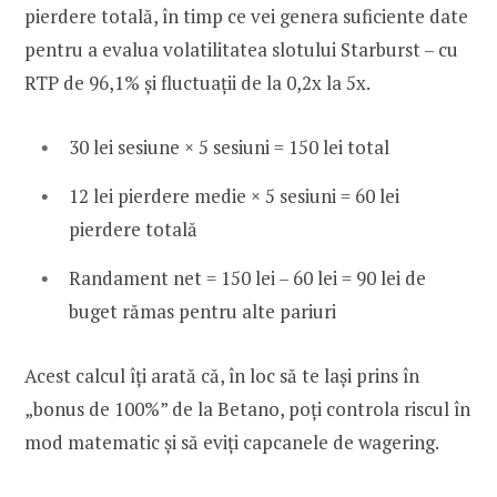
pierdere totală, în timp ce vei genera suficiente date
pentru a evalua volatilitatea slotului Starburst – cu
RTP de 96,1% și fluctuații de la 0,2x la 5x.
30 lei sesiune × 5 sesiuni = 150 lei total
12 lei pierdere medie × 5 sesiuni = 60 lei
pierdere totală
Randament net = 150 lei – 60 lei = 90 lei de
buget rămas pentru alte pariuri
Acest calcul îți arată că, în loc să te lași prins în
„bonus de 100%” de la Betano, poți controla riscul în
mod matematic și să eviți capcanele de wagering.