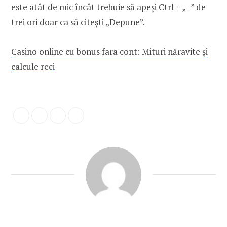
este atât de mic încât trebuie să apeși Ctrl + „+” de
trei ori doar ca să citești „Depune”.
Casino online cu bonus fara cont: Mituri năravite și
calcule reci