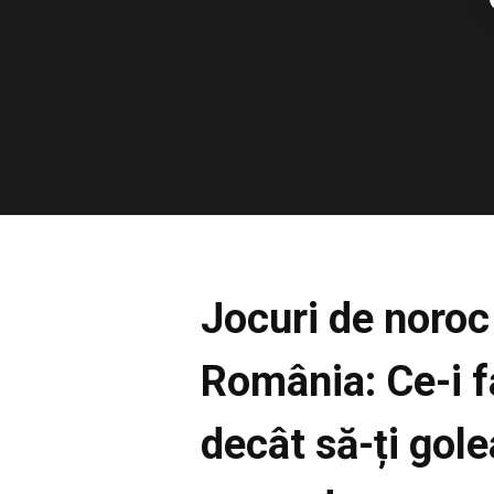
Jocuri de noroc 
România: Ce-i f
decât să-ți gol