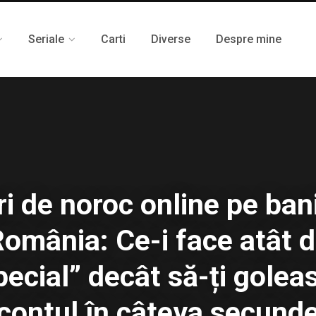
Seriale
Carti
Diverse
Despre mine
i de noroc online pe bani
omânia: Ce-i face atât 
pecial” decât să-ți golea
contul în câteva secund