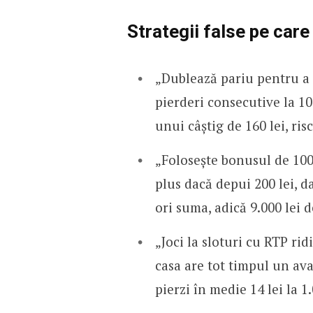
Strategii false pe care
„Dublează pariu pentru a 
pierderi consecutive la 10 
unui câștig de 160 lei, ri
„Folosește bonusul de 100
plus dacă depui 200 lei, da
ori suma, adică 9.000 lei d
„Joci la sloturi cu RTP rid
casa are tot timpul un ava
pierzi în medie 14 lei la 1.