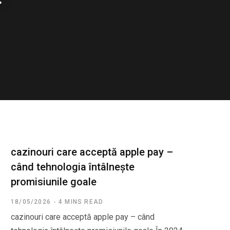
cazinouri care acceptă apple pay –
când tehnologia întâlnește
promisiunile goale
18/05/2026
4 MINS READ
cazinouri care acceptă apple pay – când