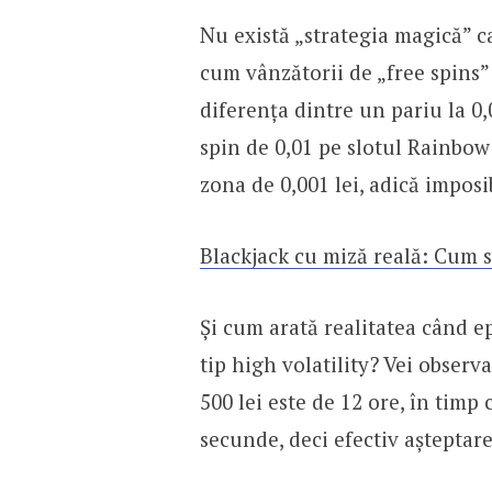
Nu există „strategia magică” ca
cum vânzătorii de „free spins” 
diferența dintre un pariu la 0,0
spin de 0,01 pe slotul Rainbow
zona de 0,001 lei, adică imposib
Blackjack cu miză reală: Cum să
Și cum arată realitatea când ep
tip high volatility? Vei observ
500 lei este de 12 ore, în timp 
secunde, deci efectiv așteptare