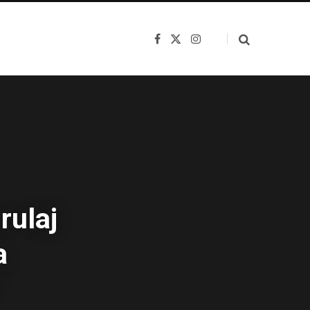
F
X
I
a
(
n
c
T
s
e
w
t
b
i
a
o
t
g
o
t
r
k
e
a
r
m
)
rulaj
a
”