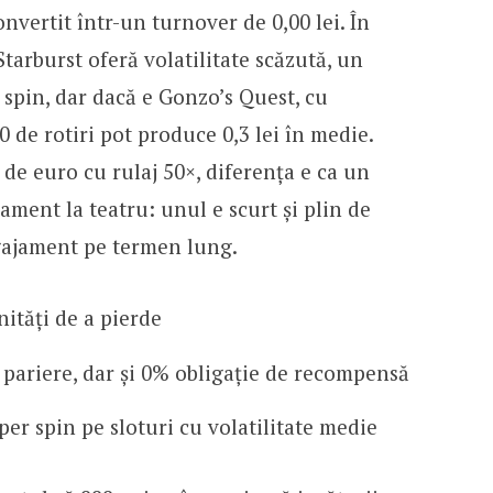
onvertit într-un turnover de 0,00 lei. În
tarburst oferă volatilitate scăzută, un
e spin, dar dacă e Gonzo’s Quest, cu
00 de rotiri pot produce 0,3 lei în medie.
e euro cu rulaj 50×, diferența e ca un
ament la teatru: unul e scurt și plin de
ngajament pe termen lung.
nități de a pierde
 pariere, dar și 0% obligație de recompensă
per spin pe sloturi cu volatilitate medie