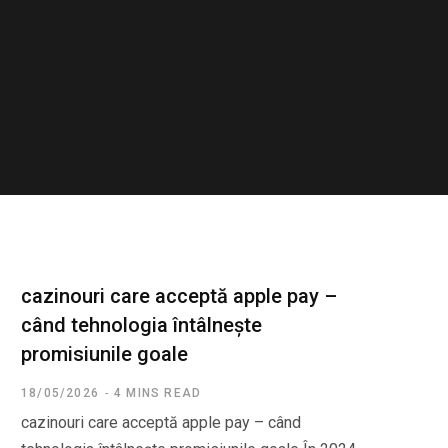
cazinouri care acceptă apple pay –
când tehnologia întâlnește
promisiunile goale
18/05/2026
4 MINS READ
cazinouri care acceptă apple pay – când