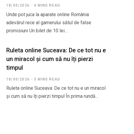
18/05/2026
4 MINS READ
Unde pot juca la aparate online România:
adevărul rece al gamerului sătul de false
promisiuni Un bilet de 10 lei…
Ruleta online Suceava: De ce tot nu e
un miracol și cum să nu îți pierzi
timpul
18/05/2026
5 MINS READ
Ruleta online Suceava: De ce tot nu e un miracol
și cum să nu îți pierzi timpul În prima rundă…