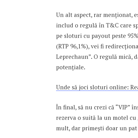
Un alt aspect, rar menționat, e
includ o regulă în T&C care spu
pe sloturi cu payout peste 95%.
(RTP 96,1%), vei fi redirecțion
Leprechaun”. O regulă mică, d
potențiale.
Unde să joci sloturi online: Re
În final, să nu crezi că “VIP” 
rezerva o suită la un motel cu
mult, dar primești doar un pat 