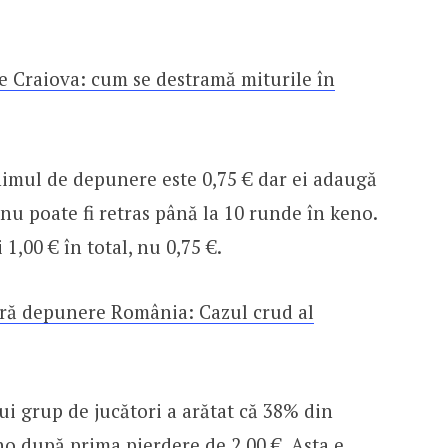
te Craiova: cum se destramă miturile în
nimul de depunere este 0,75 € dar ei adaugă
nu poate fi retras până la 10 runde în keno.
 1,00 € în total, nu 0,75 €.
ără depunere România: Cazul crud al
ui grup de jucători a arătat că 38% din
no după prima pierdere de 2,00 €. Asta e