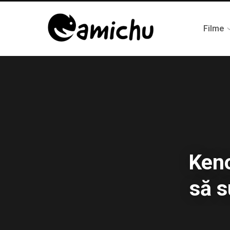
Filme
Ken
să s