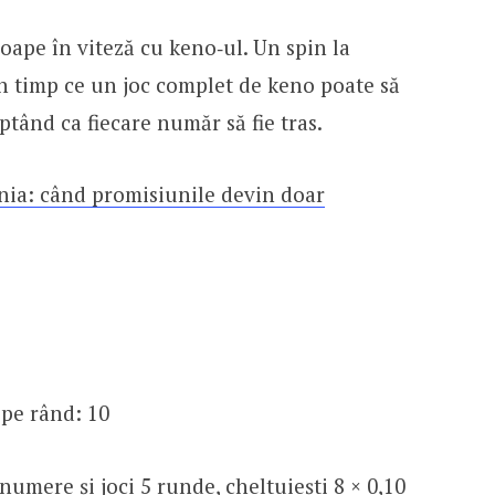
oape în viteză cu keno‑ul. Un spin la
n timp ce un joc complet de keno poate să
ptând ca fiecare număr să fie tras.
nia: când promisiunile devin doar
pe rând: 10
numere și joci 5 runde, cheltuiești 8 × 0,10