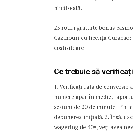
plictiseală.
25 rotiri gratuite bonus casino 
Cazinouri cu licență Curacao: 
costisitoare
Ce trebuie să verificați
1. Verificați rata de conversie
numere apar în medie, raportul 
sesiuni de 30 de minute – în m
depunerea inițială. 3. Însă, d
wagering de 30×, veți avea nev