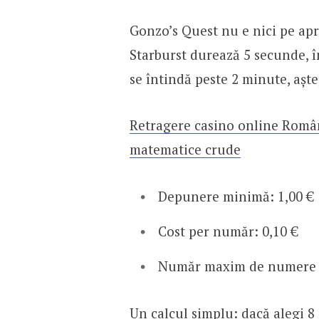
Gonzo’s Quest nu e nici pe apr
Starburst durează 5 secunde, î
se întindă peste 2 minute, aște
Retragere casino online Româ
matematice crude
Depunere minimă: 1,00 €
Cost per număr: 0,10 €
Număr maxim de numere 
Un calcul simplu: dacă alegi 8 