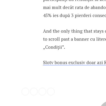
mai mult decât rata de abandon 
45% ies după 3 pierderi consec
And the only thing that stays 
to scroll past a banner cu liter
„Condiții”.
Slotv bonus exclusiv doar azi R