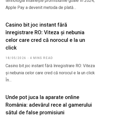
tehnologia întâlnește promisiunile goale În 2024,
Apple Pay a devenit metoda de plată…
Casino bit joc instant fără
înregistrare RO: Viteza și nebunia
celor care cred că norocul e la un
click
18/05/2026
4 MINS READ
Casino bit joc instant fără înregistrare RO: Viteza
și nebunia celor care cred că norocul e la un click
În…
Unde pot juca la aparate online
România: adevărul rece al gamerului
sătul de false promisiuni