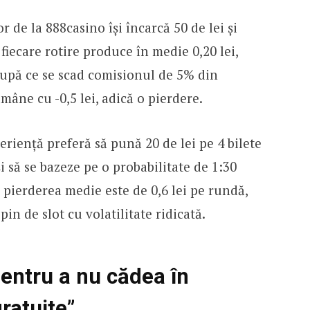
 de la 888casino își încarcă 50 de lei și
r fiecare rotire produce în medie 0,20 lei,
 După ce se scad comisionul de 5% din
ămâne cu -0,5 lei, adică o pierdere.
eriență preferă să pună 20 de lei pe 4 bilete
i să se bazeze pe o probabilitate de 1:30
i, pierderea medie este de 0,6 lei pe rundă,
in de slot cu volatilitate ridicată.
pentru a nu cădea în
gratuite”