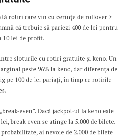
tă rotiri care vin cu cerințe de rollover >
amnă că trebuie să pariezi 400 de lei pentru
10 lei de profit.
tre sloturile cu rotiri gratuite și keno. Un
arginal peste 96% la keno, dar diferența de
 pe 100 de lei pariați, în timp ce rotirile
es.
 „break-even”. Dacă jackpot‑ul la keno este
 lei, break-even se atinge la 5.000 de bilete.
 probabilitate, ai nevoie de 2.000 de bilete