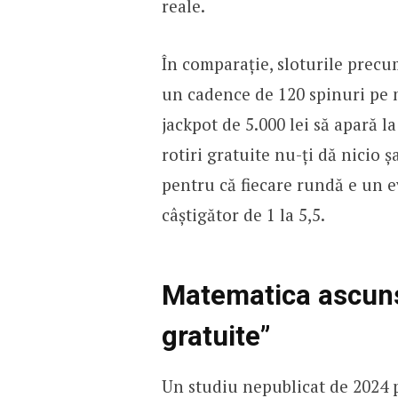
reale.
În comparație, sloturile precu
un cadence de 120 spinuri pe mi
jackpot de 5.000 lei să apară la
rotiri gratuite nu-ți dă nicio ș
pentru că fiecare rundă e un 
câștigător de 1 la 5,5.
Matematica ascunsă
gratuite”
Un studiu nepublicat de 2024 p