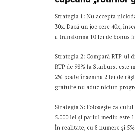
Strategia 1: Nu accepta nicioda
30x. Dacă un joc cere 40x, înse
a transforma 10 lei de bonus în 
Strategia 2: Compară RTP-ul din
RTP de 98% la Starburst este m
2% poate însemna 2 lei de câștig
gratuite nu aduc niciun progr
Strategia 3: Folosește calculul
5.000 lei și pariul mediu este 1
În realitate, cu 8 numere și 5%