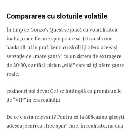
Compararea cu sloturile volatile
În timp ce Gonzo’s Quest se joacă cu volatilitatea
înaltă, unde fiecare spin poate să-ţi transforme
bankroll-ul în praf, keno cu Skrill îţi oferă aceeaşi
senzaţie de „mare șansă” cu un sistem de extragere
de 20/80, dar fără niciun „wild” care să îţi ofere șanse
reale.
cazinouri noi deva: Ce i se întâmplă cu promisiunile
de “VIP” în era realității
De ce e asta relevant? Pentru că la 888casino găseşti
adesea jocuri cu „free spin” care, în realitate, nu dau