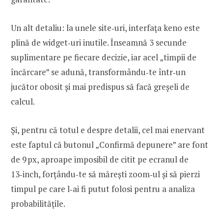
Un alt detaliu: la unele site‑uri, interfaţa keno este
plină de widget‑uri inutile. Înseamnă 3 secunde
suplimentare pe fiecare decizie, iar acel „timpii de
încărcare” se adună, transformându‑te într‑un
jucător obosit și mai predispus să facă greșeli de
calcul.
Și, pentru că totul e despre detalii, cel mai enervant
este faptul că butonul „Confirmă depunere” are font
de 9 px, aproape imposibil de citit pe ecranul de
13‑inch, forțându‑te să mărești zoom‑ul și să pierzi
timpul pe care l‑ai fi putut folosi pentru a analiza
probabilitățile.