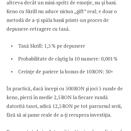
altceva decât un mini‑spritz de emoție, nu şi bani.
Keno cu Skrill nu aduce niciun „gift” real; e doar o
metodă de a-ţi spăla banii printr-un proces de
depunere‑retragere cu taxă.
Taxă Skrill: 1,5 % pe depunere
Probabilitate de câștig la 10 numere: 0,001 %
Cerințe de pariere la bonus de 10 RON: 30×
În practică, dacă începi cu 500 RON și joci 5 runde de
keno, pierzi în medie 2,5 RON la fiecare rundă
datorită taxei, adică 12,5 RON pe tot parcursul serii,
fără să ai șanse reale de a‑ți recupera investiția.