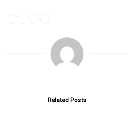
Related Posts