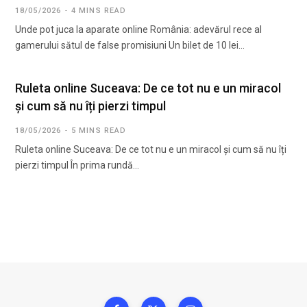
18/05/2026
4 MINS READ
Unde pot juca la aparate online România: adevărul rece al
gamerului sătul de false promisiuni Un bilet de 10 lei…
Ruleta online Suceava: De ce tot nu e un miracol
și cum să nu îți pierzi timpul
18/05/2026
5 MINS READ
Ruleta online Suceava: De ce tot nu e un miracol și cum să nu îți
pierzi timpul În prima rundă…