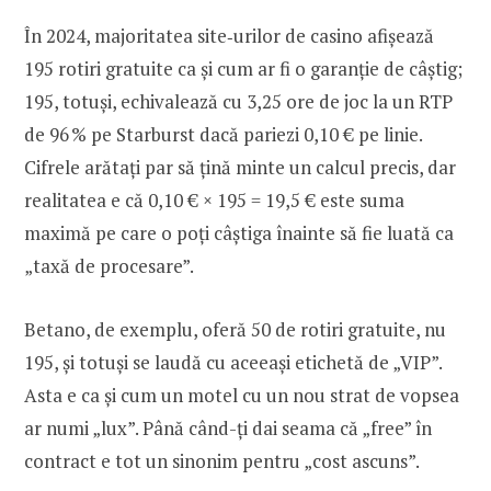
În 2024, majoritatea site‑urilor de casino afișează
195 rotiri gratuite ca și cum ar fi o garanție de câștig;
195, totuși, echivalează cu 3,25 ore de joc la un RTP
de 96 % pe Starburst dacă pariezi 0,10 € pe linie.
Cifrele arătați par să țină minte un calcul precis, dar
realitatea e că 0,10 € × 195 = 19,5 € este suma
maximă pe care o poți câștiga înainte să fie luată ca
„taxă de procesare”.
Betano, de exemplu, oferă 50 de rotiri gratuite, nu
195, și totuși se laudă cu aceeași etichetă de „VIP”.
Asta e ca și cum un motel cu un nou strat de vopsea
ar numi „lux”. Până când-ți dai seama că „free” în
contract e tot un sinonim pentru „cost ascuns”.