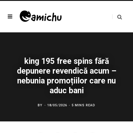
king 195 free spins fără
depunere revendică acum –
nebunia promoțiilor care nu
aduc bani
BY
18/05/2026
5 MINS READ