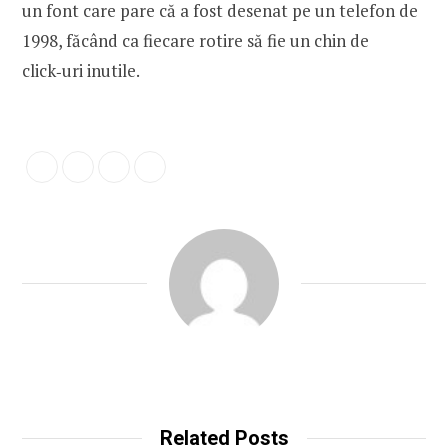
un font care pare că a fost desenat pe un telefon de
1998, făcând ca fiecare rotire să fie un chin de
click‑uri inutile.
Related Posts