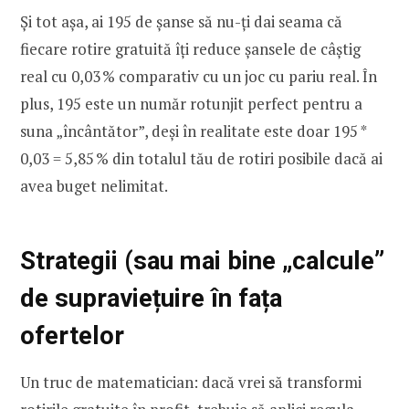
Și tot așa, ai 195 de șanse să nu-ți dai seama că
fiecare rotire gratuită îți reduce șansele de câștig
real cu 0,03 % comparativ cu un joc cu pariu real. În
plus, 195 este un număr rotunjit perfect pentru a
suna „încântător”, deși în realitate este doar 195 *
0,03 = 5,85 % din totalul tău de rotiri posibile dacă ai
avea buget nelimitat.
Strategii (sau mai bine „calcule”
de supraviețuire în fața
ofertelor
Un truc de matematician: dacă vrei să transformi