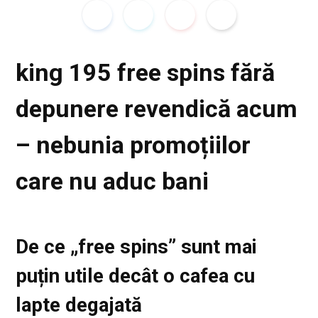
king 195 free spins fără
depunere revendică acum
– nebunia promoțiilor
care nu aduc bani
De ce „free spins” sunt mai
puțin utile decât o cafea cu
lapte degajată