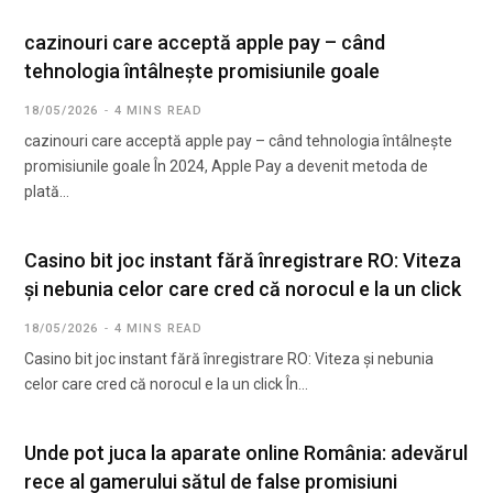
cazinouri care acceptă apple pay – când
tehnologia întâlnește promisiunile goale
18/05/2026
4 MINS READ
cazinouri care acceptă apple pay – când tehnologia întâlnește
promisiunile goale În 2024, Apple Pay a devenit metoda de
plată…
Casino bit joc instant fără înregistrare RO: Viteza
și nebunia celor care cred că norocul e la un click
18/05/2026
4 MINS READ
Casino bit joc instant fără înregistrare RO: Viteza și nebunia
celor care cred că norocul e la un click În…
Unde pot juca la aparate online România: adevărul
rece al gamerului sătul de false promisiuni