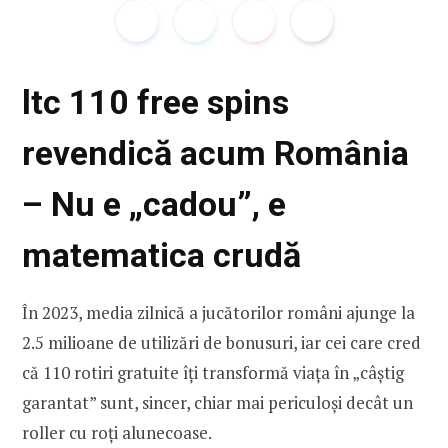
ltc 110 free spins
revendică acum România
– Nu e „cadou”, e
matematica crudă
În 2023, media zilnică a jucătorilor români ajunge la
2.5 milioane de utilizări de bonusuri, iar cei care cred
că 110 rotiri gratuite îți transformă viața în „câștig
garantat” sunt, sincer, chiar mai periculoși decât un
roller cu roți alunecoase.