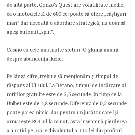
de altă parte, Gonzo’s Quest are volatilitate medie,
ca o motocicletă de 600 cc: poate să ofere „câștiguri
mari” dar necesită o abordare strategică, nu doar să
apeși butonul „spin”.
Casino cu cele mai multe sloturi: O glumă amară
despre abundența iluziei
Pe lângă cifre, trebuie să menționăm și timpul de
răspuns al UI‑ului. La Betano, timpul de încărcare al
rotirilor gratuite este de 2,3 secunde, în timp ce la
Unibet este de 1,8 secunde. Diferența de 0,5 secunde
poate părea nimic, dar pentru un jucător care își
urmărește ROI-ul la minut, asta înseamnă pierderea
a 5 rotiri pe oră, echivalentul a 0.15 lei din profitul