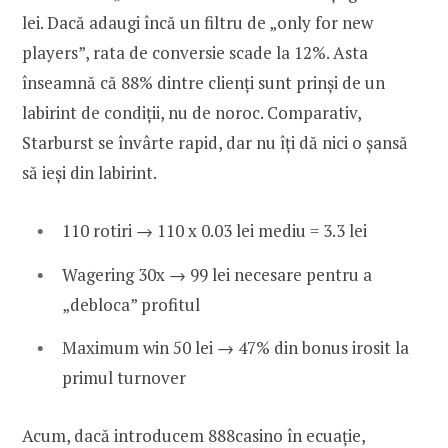
lei. Dacă adaugi încă un filtru de „only for new
players”, rata de conversie scade la 12%. Asta
înseamnă că 88% dintre clienți sunt prinși de un
labirint de condiții, nu de noroc. Comparativ,
Starburst se învârte rapid, dar nu îți dă nici o șansă
să ieși din labirint.
110 rotiri → 110 x 0.03 lei mediu = 3.3 lei
Wagering 30x → 99 lei necesare pentru a
„debloca” profitul
Maximum win 50 lei → 47% din bonus irosit la
primul turnover
Acum, dacă introducem 888casino în ecuație,