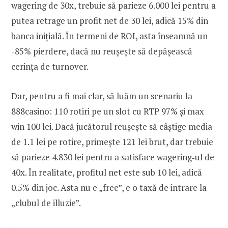
wagering de 30x, trebuie să parieze 6.000 lei pentru a
putea retrage un profit net de 30 lei, adică 15% din
banca inițială. În termeni de ROI, asta înseamnă un
-85% pierdere, dacă nu reușește să depășească
cerința de turnover.
Dar, pentru a fi mai clar, să luăm un scenariu la
888casino: 110 rotiri pe un slot cu RTP 97% și max
win 100 lei. Dacă jucătorul reușește să câștige media
de 1.1 lei pe rotire, primește 121 lei brut, dar trebuie
să parieze 4.830 lei pentru a satisface wagering‑ul de
40x. În realitate, profitul net este sub 10 lei, adică
0.5% din joc. Asta nu e „free”, e o taxă de intrare la
„clubul de illuzie”.