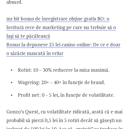
absurd.
mr bit bonus de înregistrare obține gratis RO: o
lovitură rece de marketing pe care nu trebuie să o
lași să te păcălească
Bonus la depunere 25 lei casino online: De ce e doar
o sărăcie mascată în velur
Rotiri: 10 – 30% reducere la miza maximă.
Wagering: 20× – 40× în funcție de brand.
Profit net: 0 – 5 lei, în funcție de volatilitate.
Gonzo’s Quest, cu volatilitate ridicată, arată că e mai
probabil să pierzi 0,5 lei în 5 rotiri decât să găsești un
jackpot de 500 lei în 10. Așa că „gratuit” se traduce în