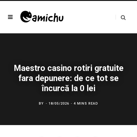
Maestro casino rotiri gratuite
fara depunere: de ce tot se
încurcă la 0 lei
BY
18/05/2026
4 MINS READ