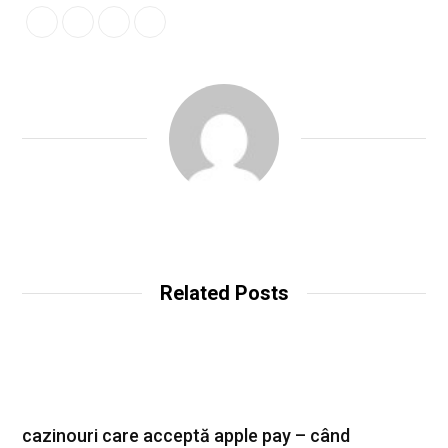
Related Posts
cazinouri care acceptă apple pay – când