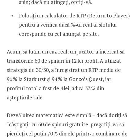
spin; dacă nu atingeţi, opriţi-vă.
Folosiţi un calculator de RTP (Return to Player)
pentru a verifica dacă %‑ul real al slotului
corespunde cu cel anunţat pe site.
Acum, să luăm un caz real: un jucător a încercat să
transforme 60 de spinuri în 12 lei profit. A utilizat
strategia de 30/30, a înregistrat un RTP mediu de
96 % la Starburst și 94 % la Gonzo’s Quest, iar
profitul total a fost de 4 lei, adică 33 % din
așteptările sale.
Dezvăluirea matematică este simplă – dacă doriţi să
“câștigaţi” cu 60 de spinuri gratuite, pregătiţi-vă să
pierdeţi cel puțin 70 % din ele printr‑o combinare de