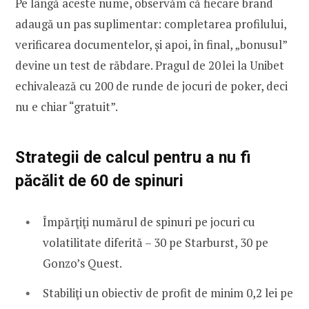
Pe lângă aceste nume, observăm că fiecare brand
adaugă un pas suplimentar: completarea profilului,
verificarea documentelor, și apoi, în final, „bonusul”
devine un test de răbdare. Pragul de 20 lei la Unibet
echivalează cu 200 de runde de jocuri de poker, deci
nu e chiar “gratuit”.
Strategii de calcul pentru a nu fi
păcălit de 60 de spinuri
Împărţiţi numărul de spinuri pe jocuri cu
volatilitate diferită – 30 pe Starburst, 30 pe
Gonzo’s Quest.
Stabiliţi un obiectiv de profit de minim 0,2 lei pe