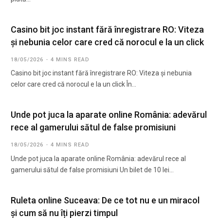
Casino bit joc instant fără înregistrare RO: Viteza
și nebunia celor care cred că norocul e la un click
18/05/2026
4 MINS READ
Casino bit joc instant fără înregistrare RO: Viteza și nebunia
celor care cred că norocul e la un click În…
Unde pot juca la aparate online România: adevărul
rece al gamerului sătul de false promisiuni
18/05/2026
4 MINS READ
Unde pot juca la aparate online România: adevărul rece al
gamerului sătul de false promisiuni Un bilet de 10 lei…
Ruleta online Suceava: De ce tot nu e un miracol
și cum să nu îți pierzi timpul