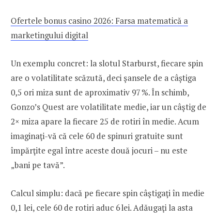
Ofertele bonus casino 2026: Farsa matematică a
marketingului digital
Un exemplu concret: la slotul Starburst, fiecare spin
are o volatilitate scăzută, deci şansele de a câștiga
0,5 ori miza sunt de aproximativ 97 %. În schimb,
Gonzo’s Quest are volatilitate medie, iar un câştig de
2× miza apare la fiecare 25 de rotiri în medie. Acum
imaginaţi-vă că cele 60 de spinuri gratuite sunt
împărţite egal între aceste două jocuri – nu este
„bani pe tavă”.
Calcul simplu: dacă pe fiecare spin câştigaţi în medie
0,1 lei, cele 60 de rotiri aduc 6 lei. Adăugaţi la asta