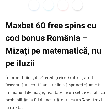
Maxbet 60 free spins cu
cod bonus România –
Mizaţi pe matematică, nu
pe iluzii
În primul rând, dacă credeţi că 60 rotiri gratuite
înseamnă un cont bancar plin, vă spuneţi că aţi citit
un manual de magie; realitatea e un set de ecuaţii cu
probabilităţi la fel de neiertătoare ca un 3‑pentru‑1
la ruletă.