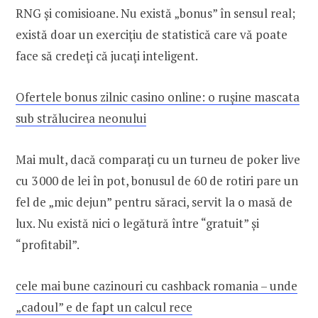
RNG și comisioane. Nu există „bonus” în sensul real;
există doar un exerciţiu de statistică care vă poate
face să credeţi că jucaţi inteligent.
Ofertele bonus zilnic casino online: o rușine mascata
sub strălucirea neonului
Mai mult, dacă comparaţi cu un turneu de poker live
cu 3 000 de lei în pot, bonusul de 60 de rotiri pare un
fel de „mic dejun” pentru săraci, servit la o masă de
lux. Nu există nici o legătură între “gratuit” și
“profitabil”.
cele mai bune cazinouri cu cashback romania – unde
„cadoul” e de fapt un calcul rece