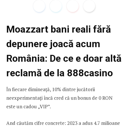
Moazzart bani reali fără
depunere joacă acum
România: De ce e doar altă
reclamă de la 888casino
În fiecare dimineață, 10% dintre jucătorii
neexperimentați încă cred că un bonus de 0 RON
este un cadou „VIP”.
And căutăm cifre concrete: 2023 a adus 4.7 milioane