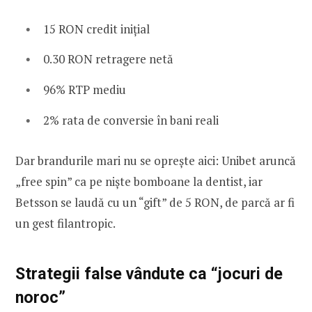
15 RON credit inițial
0.30 RON retragere netă
96% RTP mediu
2% rata de conversie în bani reali
Dar brandurile mari nu se oprește aici: Unibet aruncă
„free spin” ca pe niște bomboane la dentist, iar
Betsson se laudă cu un “gift” de 5 RON, de parcă ar fi
un gest filantropic.
Strategii false vândute ca “jocuri de
noroc”