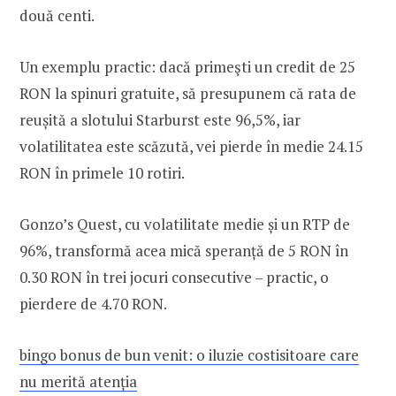
două centi.
Un exemplu practic: dacă primeşti un credit de 25
RON la spinuri gratuite, să presupunem că rata de
reușită a slotului Starburst este 96,5%, iar
volatilitatea este scăzută, vei pierde în medie 24.15
RON în primele 10 rotiri.
Gonzo’s Quest, cu volatilitate medie și un RTP de
96%, transformă acea mică speranță de 5 RON în
0.30 RON în trei jocuri consecutive – practic, o
pierdere de 4.70 RON.
bingo bonus de bun venit: o iluzie costisitoare care
nu merită atenția