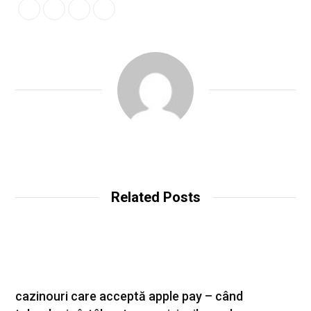
Related Posts
cazinouri care acceptă apple pay – când