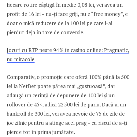
fiecare rotire câștigă în medie 0,08 lei, vei avea un
profit de 16 lei – nu-ți face griji, nu e “free money”, e
doar o mică reducere de la 100 lei pe care i-ai
pierdut deja în taxe de conversie.
Jocuri cu RTP peste 94 % în casino online: Pragmatic,
nu miracole
Comparativ, o promoție care oferă 100% până la 500
lei la NetBet poate părea mai „gustuoasă”, dar
adaugă un cerință de depunere de 100 lei și un
rollover de 45×, adică 22 500 lei de pariu. Dacă ai un
bankroll de 300 lei, vei avea nevoie de 75 de zile de
joc zilnic pentru a atinge acel prag – cu riscul de a-ţi
pierde tot în prima jumătate.