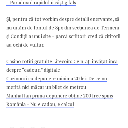
– Paradoxul rapidului câștig fals
Și, pentru că tot vorbim despre detalii enervante, să
nu uităm de fontul de 8px din secțiunea de Termeni
și Condiții a unui site – parcă scriitorii cred că cititorii
au ochi de vultur.
Casino rotiri gratuite Litecoin: Ce n-aţi învăţat încă
despre “cadouri” digitale
Cazinouri cu depunere minima 20 lei: De ce nu
merită nici măcar un bilet de metrou
Manhattan prima depunere obține 200 free spins
România – Nu e cadou, e calcul