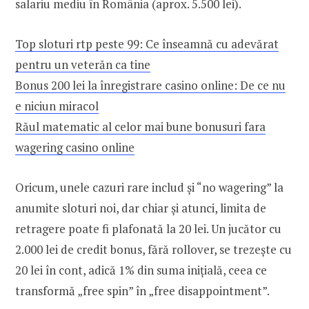
salariu mediu în România (aprox. 5.500 lei).
Top sloturi rtp peste 99: Ce înseamnă cu adevărat
pentru un veterăn ca tine
Bonus 200 lei la înregistrare casino online: De ce nu
e niciun miracol
Răul matematic al celor mai bune bonusuri fara
wagering casino online
Oricum, unele cazuri rare includ și “no wagering” la
anumite sloturi noi, dar chiar și atunci, limita de
retragere poate fi plafonată la 20 lei. Un jucător cu
2.000 lei de credit bonus, fără rollover, se trezește cu
20 lei în cont, adică 1% din suma inițială, ceea ce
transformă „free spin” în „free disappointment”.