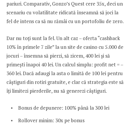
pariuri. Comparativ, Gonzo’s Quest cere 35x, deci un
scenariu cu volatilitate ridicată înseamnă să joci la
fel de intens ca să nu rămâi cu un portofoliu de zero.
Dar nu toți sunt la fel. Un alt caz – oferta “cashback
10% în primele 7 zile” la un site de casino cu 5.000 de
jocuri – însemna să pierzi, să zicem, 400 lei și să
primești înapoi 40 lei. Un calcul simplu: profit net = –
360 lei. Dacă adaugi la asta o limită de 100 lei pentru
câștiguri din rotiri gratuite, e clar că strategia este să
îți limitezi pierderile, nu să generezi câștiguri.
Bonus de depunere: 100% până la 300 lei
Rollover minim: 30x pe bonus