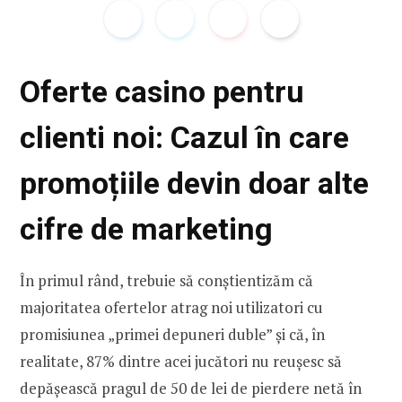
Oferte casino pentru
clienti noi: Cazul în care
promoțiile devin doar alte
cifre de marketing
În primul rând, trebuie să conștientizăm că
majoritatea ofertelor atrag noi utilizatori cu
promisiunea „primei depuneri duble” și că, în
realitate, 87% dintre acei jucători nu reușesc să
depășească pragul de 50 de lei de pierdere netă în