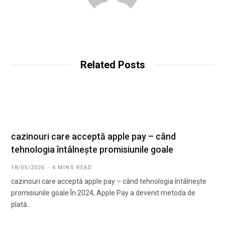
Related Posts
cazinouri care acceptă apple pay – când
tehnologia întâlnește promisiunile goale
18/05/2026
4 MINS READ
cazinouri care acceptă apple pay – când tehnologia întâlnește
promisiunile goale În 2024, Apple Pay a devenit metoda de
plată…