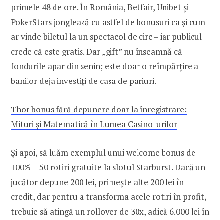
primele 48 de ore. În România, Betfair, Unibet și
PokerStars jonglează cu astfel de bonusuri ca și cum
ar vinde biletul la un spectacol de circ – iar publicul
crede că este gratis. Dar „gift” nu înseamnă că
fondurile apar din senin; este doar o reîmpărțire a
banilor deja investiți de casa de pariuri.
Thor bonus fără depunere doar la înregistrare:
Mituri și Matematică în Lumea Casino-urilor
Și apoi, să luăm exemplul unui welcome bonus de
100% + 50 rotiri gratuite la slotul Starburst. Dacă un
jucător depune 200 lei, primește alte 200 lei în
credit, dar pentru a transforma acele rotiri în profit,
trebuie să atingă un rollover de 30x, adică 6.000 lei în