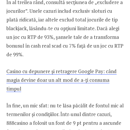
În al treilea rând, consultă secţiunea de „excludere a
jocurilor”. Unele cazuri includ exclusiv sloturi cu
plată ridicată, iar altele exclud total jocurile de tip
blackjack, lăsându‑te cu opţiuni limitate. Dacă alegi
un joc cu RTP de 93%, şansele tale de a transforma
bonusul în cash real scad cu 7% faţă de un joc cu RTP
de 99%.
Casino cu depunere și retragere Google Pay: când
magia devine doar un alt mod de a-ți consuma
timpul
În fine, un mic sfat: nu te lăsa păcălit de fontul mic al
termenilor și condiţiilor. Într‑unul dintre cazuri,
888casino a folosit un font de 9 pt pentru a ascunde