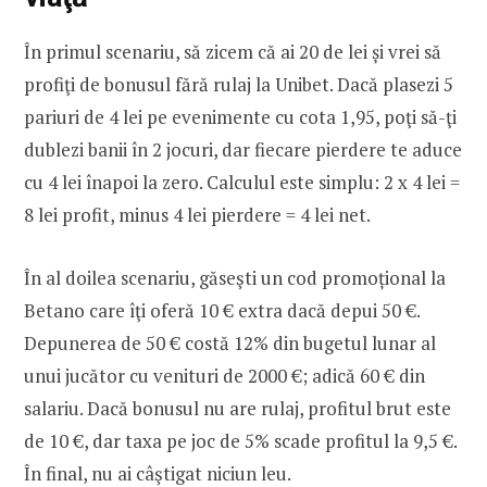
În primul scenariu, să zicem că ai 20 de lei și vrei să
profiţi de bonusul fără rulaj la Unibet. Dacă plasezi 5
pariuri de 4 lei pe evenimente cu cota 1,95, poţi să-ţi
dublezi banii în 2 jocuri, dar fiecare pierdere te aduce
cu 4 lei înapoi la zero. Calculul este simplu: 2 x 4 lei =
8 lei profit, minus 4 lei pierdere = 4 lei net.
În al doilea scenariu, găseşti un cod promoțional la
Betano care îţi oferă 10 € extra dacă depui 50 €.
Depunerea de 50 € costă 12% din bugetul lunar al
unui jucător cu venituri de 2000 €; adică 60 € din
salariu. Dacă bonusul nu are rulaj, profitul brut este
de 10 €, dar taxa pe joc de 5% scade profitul la 9,5 €.
În final, nu ai câştigat niciun leu.