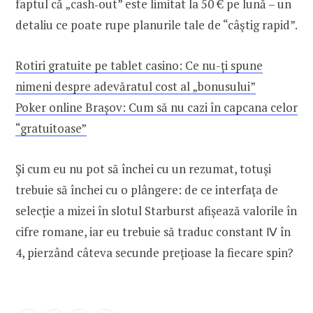
faptul că „cash‑out” este limitat la 50 € pe lună – un
detaliu ce poate rupe planurile tale de “câştig rapid”.
Rotiri gratuite pe tablet casino: Ce nu-ți spune
nimeni despre adevăratul cost al „bonusului”
Poker online Brașov: Cum să nu cazi în capcana celor
“gratuitoase”
Şi cum eu nu pot să închei cu un rezumat, totuși
trebuie să închei cu o plângere: de ce interfaţa de
selecție a mizei în slotul Starburst afișează valorile în
cifre romane, iar eu trebuie să traduc constant Ⅳ în
4, pierzând câteva secunde prețioase la fiecare spin?