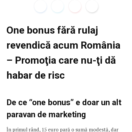
One bonus fără rulaj
revendică acum România
– Promoţia care nu-ţi dă
habar de risc
De ce “one bonus” e doar un alt
paravan de marketing
În primul rând, 15 euro pară o sumă modestă, dar