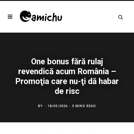
One bonus fără rulaj
revendică acum România –
Promoţia care nu-ţi dă habar
de risc
BY
18/05/2026
5 MINS READ