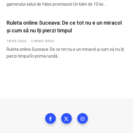
gamerului sătul de false promisiuni Un bilet de 10 lei…
Ruleta online Suceava: De ce tot nu e un miracol
și cum să nu îți pierzi timpul
18/05/2026
5 MINS READ
Ruleta online Suceava: De ce tot nu e un miracol și cum să nu îți
pierzi timpul În prima rundă…