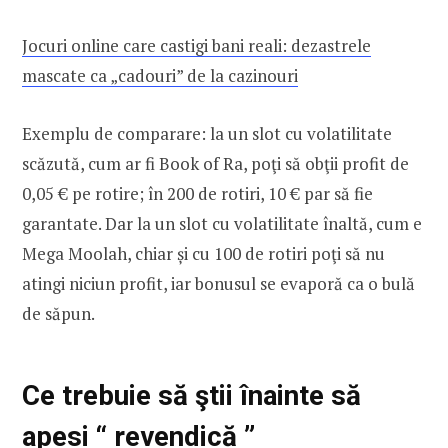
Jocuri online care castigi bani reali: dezastrele
mascate ca „cadouri” de la cazinouri
Exemplu de comparare: la un slot cu volatilitate
scăzută, cum ar fi Book of Ra, poţi să obţii profit de
0,05 € pe rotire; în 200 de rotiri, 10 € par să fie
garantate. Dar la un slot cu volatilitate înaltă, cum e
Mega Moolah, chiar și cu 100 de rotiri poţi să nu
atingi niciun profit, iar bonusul se evaporă ca o bulă
de săpun.
Ce trebuie să ştii înainte să
apesi “ revendică ”