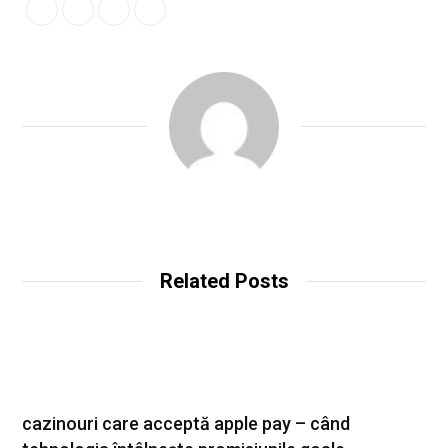
Related Posts
cazinouri care acceptă apple pay – când