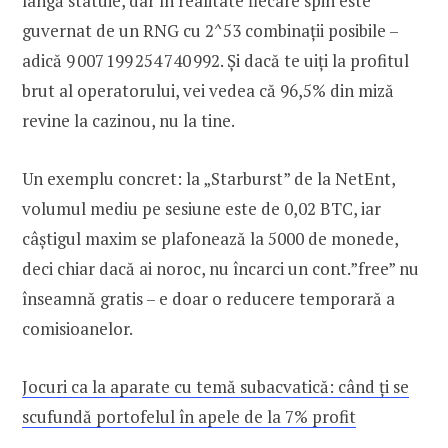
lângă statuie, dar în realitate fiecare spin este
guvernat de un RNG cu 2^53 combinații posibile –
adică 9 007 199 254 740 992. Și dacă te uiți la profitul
brut al operatorului, vei vedea că 96,5% din miză
revine la cazinou, nu la tine.
Un exemplu concret: la „Starburst” de la NetEnt,
volumul mediu pe sesiune este de 0,02 BTC, iar
câștigul maxim se plafonează la 5000 de monede,
deci chiar dacă ai noroc, nu încarci un cont.”free” nu
înseamnă gratis – e doar o reducere temporară a
comisioanelor.
Jocuri ca la aparate cu temă subacvatică: când ți se
scufundă portofelul în apele de la 7% profit