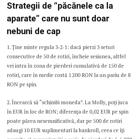
Strategii de “păcănele ca la
aparate” care nu sunt doar
nebuni de cap
1. Ține minte regula 3‑2‑1: dacă pierzi 3 seturi
consecutive de 50 de rotiri, încheie sesiunea, altfel
vei intra în zona de pierderi cumulativă de 150 de
rotiri, care în medie costă 1 200 RON la un pariu de 8
RON pe spin.
2. Încearcă să “schimbi moneda”. La Molly, poţi juca
în EUR în loc de RON; diferenţa de 0,02 EUR pe spin
poate părea nesemnificativă, dar pe 500 de rotiri
adaugi 10 EUR suplimentari la bankroll, ceea ce îţi