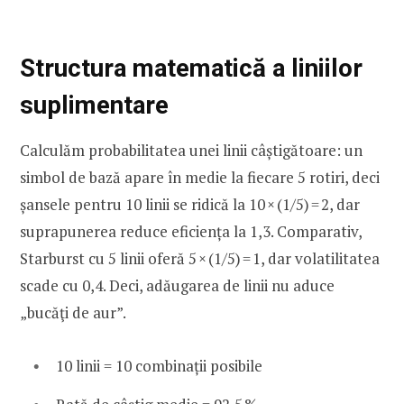
Structura matematică a liniilor
suplimentare
Calculăm probabilitatea unei linii câștigătoare: un
simbol de bază apare în medie la fiecare 5 rotiri, deci
șansele pentru 10 linii se ridică la 10 × (1/5) = 2, dar
suprapunerea reduce eficiența la 1,3. Comparativ,
Starburst cu 5 linii oferă 5 × (1/5) = 1, dar volatilitatea
scade cu 0,4. Deci, adăugarea de linii nu aduce
„bucăţi de aur”.
10 linii = 10 combinații posibile