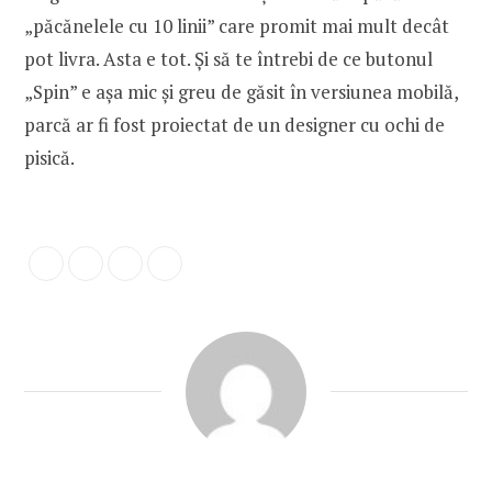
„păcănelele cu 10 linii” care promit mai mult decât
pot livra. Asta e tot. Și să te întrebi de ce butonul
„Spin” e așa mic și greu de găsit în versiunea mobilă,
parcă ar fi fost proiectat de un designer cu ochi de
pisică.