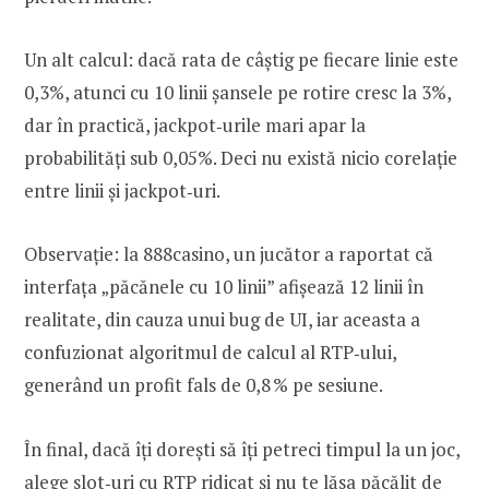
Un alt calcul: dacă rata de câștig pe fiecare linie este
0,3%, atunci cu 10 linii șansele pe rotire cresc la 3%,
dar în practică, jackpot‑urile mari apar la
probabilități sub 0,05%. Deci nu există nicio corelație
entre linii și jackpot‑uri.
Observație: la 888casino, un jucător a raportat că
interfața „păcănele cu 10 linii” afișează 12 linii în
realitate, din cauza unui bug de UI, iar aceasta a
confuzionat algoritmul de calcul al RTP‑ului,
generând un profit fals de 0,8 % pe sesiune.
În final, dacă îți dorești să îți petreci timpul la un joc,
alege slot‑uri cu RTP ridicat și nu te lăsa păcălit de