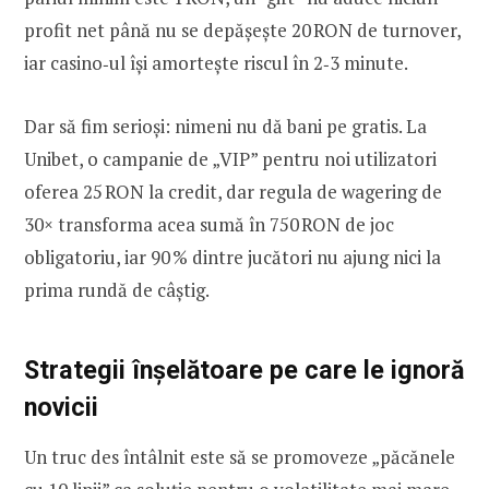
profit net până nu se depășește 20 RON de turnover,
iar casino‑ul își amortește riscul în 2‑3 minute.
Dar să fim serioși: nimeni nu dă bani pe gratis. La
Unibet, o campanie de „VIP” pentru noi utilizatori
oferea 25 RON la credit, dar regula de wagering de
30× transforma acea sumă în 750 RON de joc
obligatoriu, iar 90 % dintre jucători nu ajung nici la
prima rundă de câștig.
Strategii înșelătoare pe care le ignoră
novicii
Un truc des întâlnit este să se promoveze „păcănele