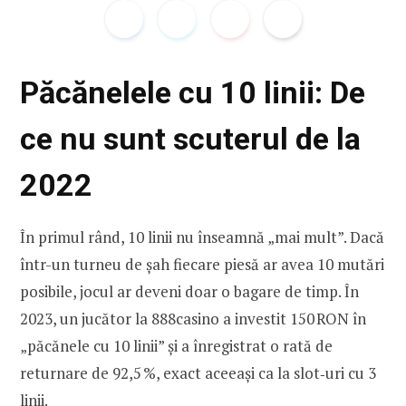
Păcănelele cu 10 linii: De
ce nu sunt scuterul de la
2022
În primul rând, 10 linii nu înseamnă „mai mult”. Dacă
într-un turneu de șah fiecare piesă ar avea 10 mutări
posibile, jocul ar deveni doar o bagare de timp. În
2023, un jucător la 888casino a investit 150 RON în
„păcănele cu 10 linii” și a înregistrat o rată de
returnare de 92,5 %, exact aceeași ca la slot‑uri cu 3
linii.