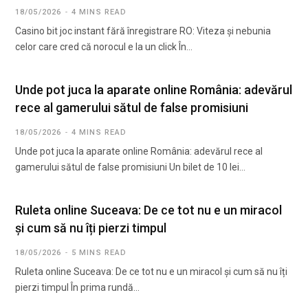
18/05/2026
4 MINS READ
Casino bit joc instant fără înregistrare RO: Viteza și nebunia
celor care cred că norocul e la un click În…
Unde pot juca la aparate online România: adevărul
rece al gamerului sătul de false promisiuni
18/05/2026
4 MINS READ
Unde pot juca la aparate online România: adevărul rece al
gamerului sătul de false promisiuni Un bilet de 10 lei…
Ruleta online Suceava: De ce tot nu e un miracol
și cum să nu îți pierzi timpul
18/05/2026
5 MINS READ
Ruleta online Suceava: De ce tot nu e un miracol și cum să nu îți
pierzi timpul În prima rundă…