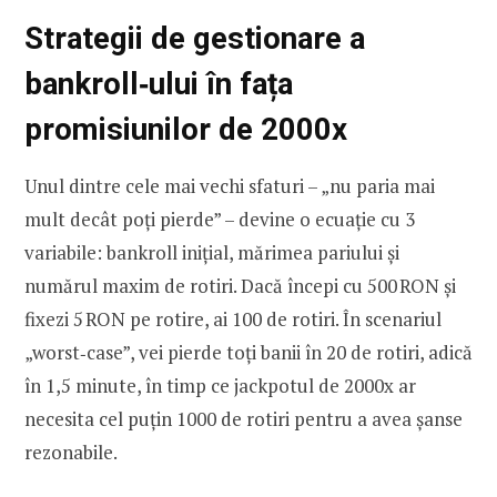
Strategii de gestionare a
bankroll‑ului în fața
promisiunilor de 2000x
Unul dintre cele mai vechi sfaturi – „nu paria mai
mult decât poți pierde” – devine o ecuație cu 3
variabile: bankroll inițial, mărimea pariului și
numărul maxim de rotiri. Dacă începi cu 500 RON și
fixezi 5 RON pe rotire, ai 100 de rotiri. În scenariul
„worst‑case”, vei pierde toți banii în 20 de rotiri, adică
în 1,5 minute, în timp ce jackpotul de 2000x ar
necesita cel puțin 1000 de rotiri pentru a avea șanse
rezonabile.