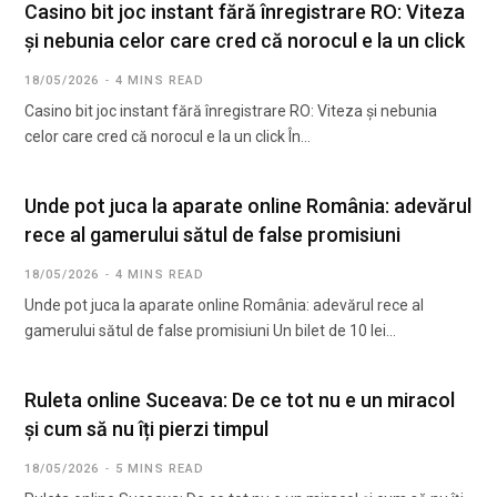
Casino bit joc instant fără înregistrare RO: Viteza
și nebunia celor care cred că norocul e la un click
18/05/2026
4 MINS READ
Casino bit joc instant fără înregistrare RO: Viteza și nebunia
celor care cred că norocul e la un click În…
Unde pot juca la aparate online România: adevărul
rece al gamerului sătul de false promisiuni
18/05/2026
4 MINS READ
Unde pot juca la aparate online România: adevărul rece al
gamerului sătul de false promisiuni Un bilet de 10 lei…
Ruleta online Suceava: De ce tot nu e un miracol
și cum să nu îți pierzi timpul
18/05/2026
5 MINS READ