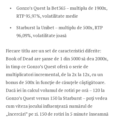
Gonzo’s Quest la Bet365 – multiplu de 1900x,
RTP 95,97%, volatilitate medie
Starburst la Unibet – multiplu de 500x, RTP
96,09%, volatilitate joasă
Fiecare titlu are un set de caracteristici diferite:
Book of Dead are șanse de 1 din 5000 să dea 2000x,
în timp ce Gonzo’s Quest oferă o serie de
multiplicatori incremental, de la 2x la 12x, cu un
bonus de 500x în funcție de căsuțele câștigătoare.
Dacă iei în calcul volumul de rotiri pe oră – 120 la
Gonzo’s Quest versus 150 la Starburst – poți vedea
cum viteza jocului influențează numărul de
„încercări” pe zi. 150 de rotiri în 5 minute înseamnă