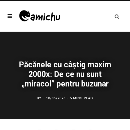
Păcănele cu câștig maxim
2000x: De ce nu sunt
„miracol” pentru buzunar
BY
18/05/2026
5 MINS READ