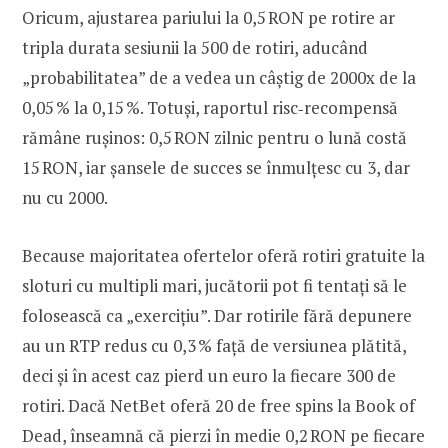
Oricum, ajustarea pariului la 0,5 RON pe rotire ar
tripla durata sesiunii la 500 de rotiri, aducând
„probabilitatea” de a vedea un câștig de 2000x de la
0,05 % la 0,15 %. Totuși, raportul risc‑recompensă
rămâne rușinos: 0,5 RON zilnic pentru o lună costă
15 RON, iar șansele de succes se înmulțesc cu 3, dar
nu cu 2000.
Because majoritatea ofertelor oferă rotiri gratuite la
sloturi cu multipli mari, jucătorii pot fi tentați să le
folosească ca „exercițiu”. Dar rotirile fără depunere
au un RTP redus cu 0,3 % față de versiunea plătită,
deci și în acest caz pierd un euro la fiecare 300 de
rotiri. Dacă NetBet oferă 20 de free spins la Book of
Dead, înseamnă că pierzi în medie 0,2 RON pe fiecare