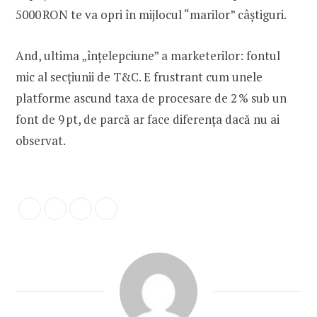
5000 RON te va opri în mijlocul “marilor” câștiguri.
And, ultima „înțelepciune” a marketerilor: fontul
mic al secțiunii de T&C. E frustrant cum unele
platforme ascund taxa de procesare de 2 % sub un
font de 9 pt, de parcă ar face diferența dacă nu ai
observat.