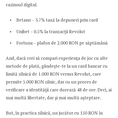
cazinoul digital.
Betano – 3.7% taxă la depuneri prin card
Unibet – 0.5% la tranzacții Revolut
Fortuna – plafon de 2.000 RON pe săptămână
And, dacă vrei să compari experiența de joc cu alte
metode de plată, gândește-te la un card bancar cu
limită zilnică de 1.000 RON versus Revolut, care
permite 5.000 RON zilnic, dar cu un proces de
verificare a identității care durează 48 de ore. Deci, ai
mai multă libertate, dar și mai multă așteptare.
But, în practica zilnică, un jucător cu 150 RON în