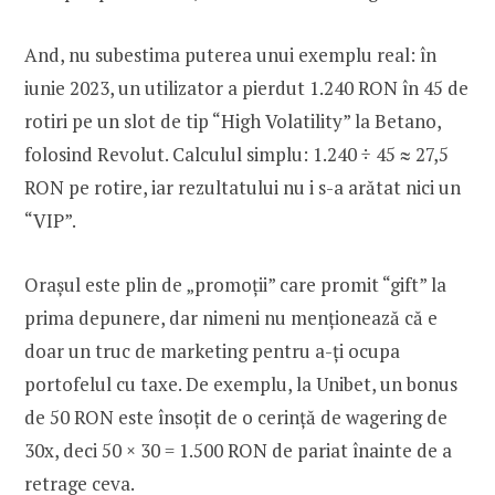
And, nu subestima puterea unui exemplu real: în
iunie 2023, un utilizator a pierdut 1.240 RON în 45 de
rotiri pe un slot de tip “High Volatility” la Betano,
folosind Revolut. Calculul simplu: 1.240 ÷ 45 ≈ 27,5
RON pe rotire, iar rezultatului nu i s-a arătat nici un
“VIP”.
Orașul este plin de „promoții” care promit “gift” la
prima depunere, dar nimeni nu menționează că e
doar un truc de marketing pentru a-ți ocupa
portofelul cu taxe. De exemplu, la Unibet, un bonus
de 50 RON este însoțit de o cerință de wagering de
30x, deci 50 × 30 = 1.500 RON de pariat înainte de a
retrage ceva.