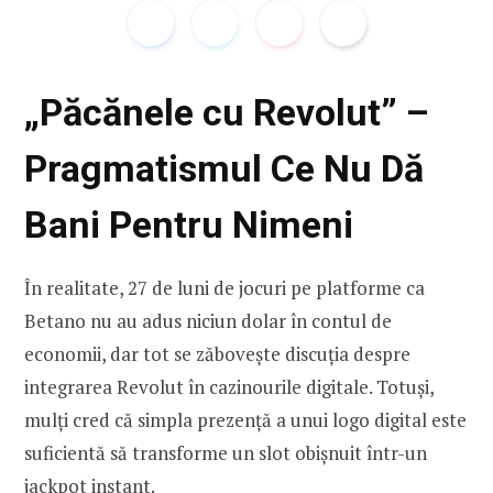
„Păcănele cu Revolut” –
Pragmatismul Ce Nu Dă
Bani Pentru Nimeni
În realitate, 27 de luni de jocuri pe platforme ca
Betano nu au adus niciun dolar în contul de
economii, dar tot se zăbovește discuția despre
integrarea Revolut în cazinourile digitale. Totuși,
mulți cred că simpla prezență a unui logo digital este
suficientă să transforme un slot obișnuit într-un
jackpot instant.