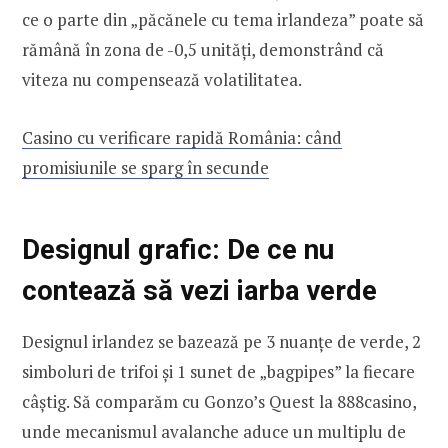
ce o parte din „păcănele cu tema irlandeza” poate să
rămână în zona de -0,5 unități, demonstrând că
viteza nu compensează volatilitatea.
Casino cu verificare rapidă România: când
promisiunile se sparg în secunde
Designul grafic: De ce nu
contează să vezi iarba verde
Designul irlandez se bazează pe 3 nuanțe de verde, 2
simboluri de trifoi și 1 sunet de „bagpipes” la fiecare
câștig. Să comparăm cu Gonzo’s Quest la 888casino,
unde mecanismul avalanche aduce un multiplu de