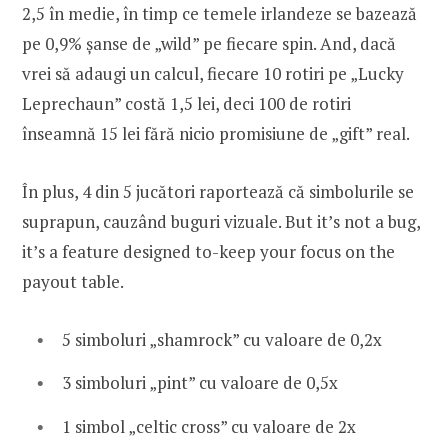
2,5 în medie, în timp ce temele irlandeze se bazează
pe 0,9% șanse de „wild” pe fiecare spin. And, dacă
vrei să adaugi un calcul, fiecare 10 rotiri pe „Lucky
Leprechaun” costă 1,5 lei, deci 100 de rotiri
înseamnă 15 lei fără nicio promisiune de „gift” real.
În plus, 4 din 5 jucători raportează că simbolurile se
suprapun, cauzând buguri vizuale. But it’s not a bug,
it’s a feature designed to-keep your focus on the
payout table.
5 simboluri „shamrock” cu valoare de 0,2x
3 simboluri „pint” cu valoare de 0,5x
1 simbol „celtic cross” cu valoare de 2x