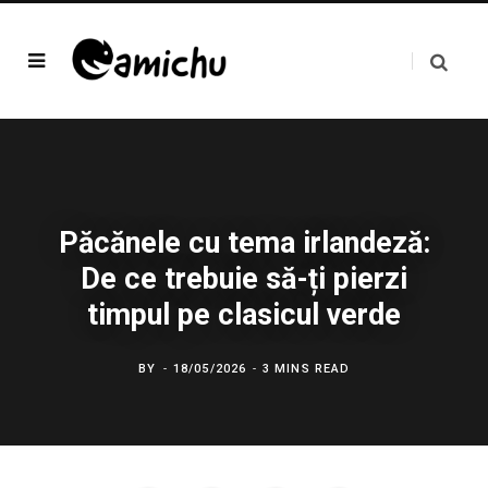
Păcănele cu tema irlandeză:
De ce trebuie să-ți pierzi
timpul pe clasicul verde
BY
18/05/2026
3 MINS READ