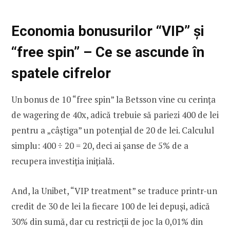
Economia bonusurilor “VIP” și
“free spin” – Ce se ascunde în
spatele cifrelor
Un bonus de 10 “free spin” la Betsson vine cu cerința
de wagering de 40x, adică trebuie să pariezi 400 de lei
pentru a „câștiga” un potențial de 20 de lei. Calculul
simplu: 400 ÷ 20 = 20, deci ai șanse de 5% de a
recupera investiția inițială.
And, la Unibet, “VIP treatment” se traduce printr-un
credit de 30 de lei la fiecare 100 de lei depuși, adică
30% din sumă, dar cu restricții de joc la 0,01% din