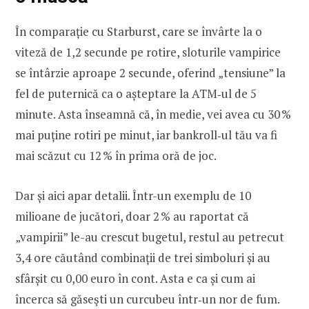
În comparație cu Starburst, care se învârte la o
viteză de 1,2 secunde pe rotire, sloturile vampirice
se întârzie aproape 2 secunde, oferind „tensiune” la
fel de puternică ca o așteptare la ATM‑ul de 5
minute. Asta înseamnă că, în medie, vei avea cu 30 %
mai puține rotiri pe minut, iar bankroll‑ul tău va fi
mai scăzut cu 12 % în prima oră de joc.
Dar și aici apar detalii. Într-un exemplu de 10
milioane de jucători, doar 2 % au raportat că
„vampirii” le-au crescut bugetul, restul au petrecut
3,4 ore căutând combinații de trei simboluri și au
sfârșit cu 0,00 euro în cont. Asta e ca și cum ai
încerca să găseşti un curcubeu într‑un nor de fum.