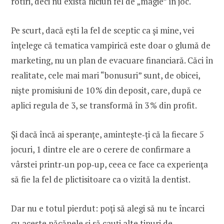
rotiri, deci nu există niciun fel de „magie” în joc.
Pe scurt, dacă ești la fel de sceptic ca și mine, vei
înțelege că tematica vampirică este doar o glumă de
marketing, nu un plan de evacuare financiară. Căci în
realitate, cele mai mari “bonusuri” sunt, de obicei,
niște promisiuni de 10 % din deposit, care, după ce
aplici regula de 3, se transformă în 3 % din profit.
Și dacă încă ai speranțe, amintește‑ți că la fiecare 5
jocuri, 1 dintre ele are o cerere de confirmare a
vârstei printr‑un pop‑up, ceea ce face ca experienţa
să fie la fel de plictisitoare ca o vizită la dentist.
Dar nu e totul pierdut: poţi să alegi să nu te încarci
cu aceste păcănele și să cauţi alte tipuri de