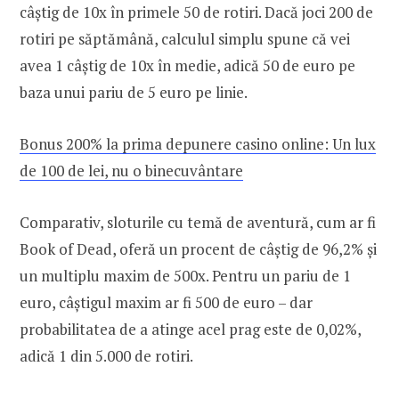
câștig de 10x în primele 50 de rotiri. Dacă joci 200 de
rotiri pe săptămână, calculul simplu spune că vei
avea 1 câștig de 10x în medie, adică 50 de euro pe
baza unui pariu de 5 euro pe linie.
Bonus 200% la prima depunere casino online: Un lux
de 100 de lei, nu o binecuvântare
Comparativ, sloturile cu temă de aventură, cum ar fi
Book of Dead, oferă un procent de câștig de 96,2% și
un multiplu maxim de 500x. Pentru un pariu de 1
euro, câștigul maxim ar fi 500 de euro – dar
probabilitatea de a atinge acel prag este de 0,02%,
adică 1 din 5.000 de rotiri.