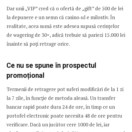
Dar unii „VIP” cred că o ofertă de „gift” de 500 de lei
la depunere e un semn că casino‑ul e milostiv. În
realitate, acea sumă este adesea supusă cerințelor
de wagering de 30×, adică trebuie să pariezi 15.000 lei
înainte să poți retrage orice.
Ce nu se spune în prospectul
promoțional
Termenii de retragere pot suferi modificări de la 1 zi
la 7 zile, în funcție de metoda aleasă. Un transfer
bancar rapid poate dura 24 de ore, în timp ce un
portofel electronic poate necesita 48 de ore pentru
verificare. Dacă un jucător cere 1000 de lei, iar