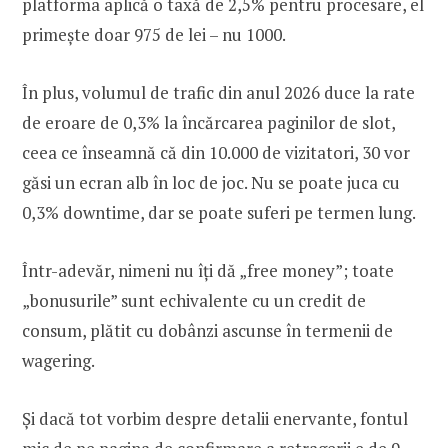
platforma aplică o taxă de 2,5% pentru procesare, el
primește doar 975 de lei – nu 1000.
În plus, volumul de trafic din anul 2026 duce la rate
de eroare de 0,3% la încărcarea paginilor de slot,
ceea ce înseamnă că din 10.000 de vizitatori, 30 vor
găsi un ecran alb în loc de joc. Nu se poate juca cu
0,3% downtime, dar se poate suferi pe termen lung.
Într-adevăr, nimeni nu îți dă „free money”; toate
„bonusurile” sunt echivalente cu un credit de
consum, plătit cu dobânzi ascunse în termenii de
wagering.
Și dacă tot vorbim despre detalii enervante, fontul