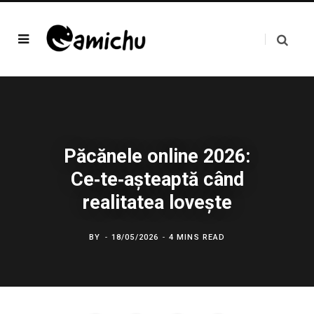
Păcănele online 2026:
Ce‑te‑așteaptă când
realitatea lovește
BY
18/05/2026
4 MINS READ