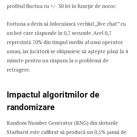
profitul fluctua cu +/- 30 lei în funcție de noroc.
Fortuna a decis să înlocuiască vechiul „live chat” cu
un bot care răspunde în 0,7 secunde. Acel 0,7
reprezintă 70% din timpul mediu al unui operator
uman, iar jucătorii se obișnuiesc să aștepte până la 4
minute pentru un răspuns la o problemă de
retragere.
Impactul algoritmilor de
randomizare
Random Number Generator (RNG) din sloturile
Starburst este calibrat să producă un 0,5% șansă de