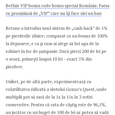
Betfair VIP bonus code bonus special România: Farsa
cu promisiuni de „VIP” care nu îți face nici un ban
Betano a introdus noul sistem de „cash‑back” de 5%
pe pierderile zilnice; comparat cu un bonus de 100%
la depunere, e ca și cum ai alege să bei apa de la
robinet în loc de șampanie. Dacă pierzi 200 de lei pe
o seară, primești înapoi 10 lei – exact 5% din
pierdere.
Unibet, pe de altă parte, experimentează cu
volatilitatea ridicată a slotului Gonzo’s Quest, unde
multiplii pot să sară de la 1x la 15x în 3 rotiri
consecutive. Pentru că rata de câștig este de 96,5%,
un jucător cu un buget de 100 de lei ar putea să vadă