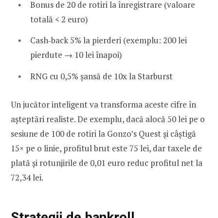
Bonus de 20 de rotiri la înregistrare (valoare
totală < 2 euro)
Cash‑back 5% la pierderi (exemplu: 200 lei
pierdute → 10 lei înapoi)
RNG cu 0,5% șansă de 10x la Starburst
Un jucător inteligent va transforma aceste cifre în
așteptări realiste. De exemplu, dacă alocă 50 lei pe o
sesiune de 100 de rotiri la Gonzo’s Quest și câștigă
15× pe o linie, profitul brut este 75 lei, dar taxele de
plată și rotunjirile de 0,01 euro reduc profitul net la
72,34 lei.
Strategii de bankroll