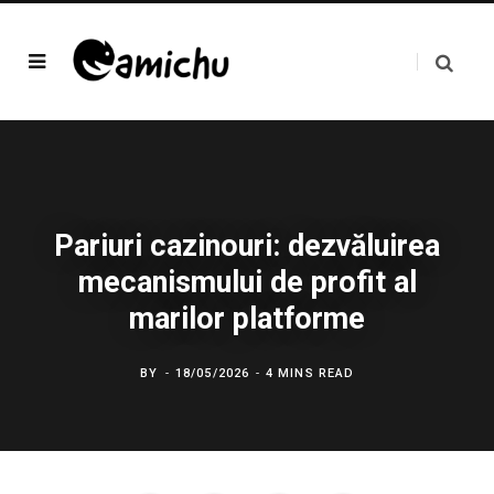
Pariuri cazinouri: dezvăluirea
mecanismului de profit al
marilor platforme
BY
18/05/2026
4 MINS READ