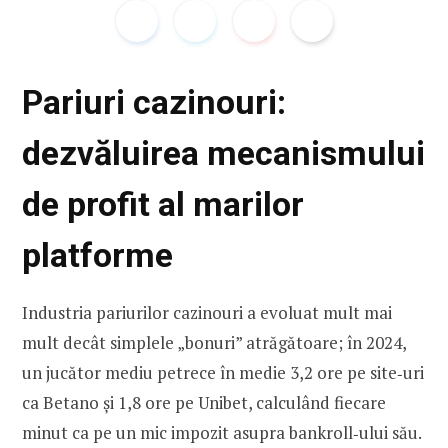
Pariuri cazinouri:
dezvăluirea mecanismului
de profit al marilor
platforme
Industria pariurilor cazinouri a evoluat mult mai
mult decât simplele „bonuri” atrăgătoare; în 2024,
un jucător mediu petrece în medie 3,2 ore pe site‑uri
ca Betano și 1,8 ore pe Unibet, calculând fiecare
minut ca pe un mic impozit asupra bankroll‑ului său.