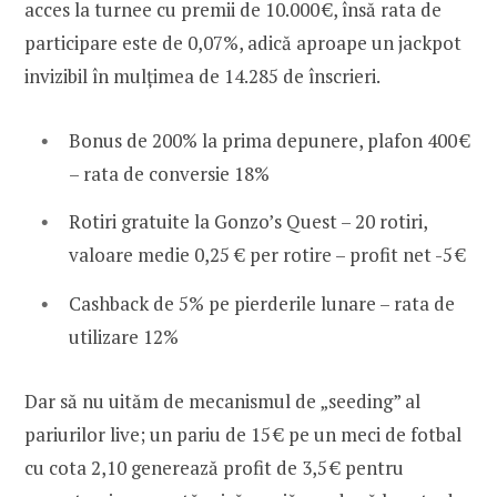
acces la turnee cu premii de 10.000 €, însă rata de
participare este de 0,07%, adică aproape un jackpot
invizibil în mulțimea de 14.285 de înscrieri.
Bonus de 200% la prima depunere, plafon 400 €
– rata de conversie 18%
Rotiri gratuite la Gonzo’s Quest – 20 rotiri,
valoare medie 0,25 € per rotire – profit net -5 €
Cashback de 5% pe pierderile lunare – rata de
utilizare 12%
Dar să nu uităm de mecanismul de „seeding” al
pariurilor live; un pariu de 15 € pe un meci de fotbal
cu cota 2,10 generează profit de 3,5 € pentru