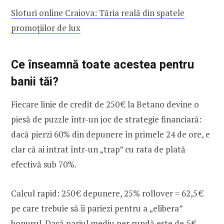
Sloturi online Craiova: Tăria reală din spatele
promoțiilor de lux
Ce înseamnă toate acestea pentru
banii tăi?
Fiecare linie de credit de 250 € la Betano devine o
piesă de puzzle într-un joc de strategie financiară:
dacă pierzi 60% din depunere în primele 24 de ore, e
clar că ai intrat într-un „trap” cu rata de plată
efectivă sub 70%.
Calcul rapid: 250 € depunere, 25% rollover = 62,5 €
pe care trebuie să îi pariezi pentru a „elibera”
bonusul. Dacă pariul mediu per rundă este de 5 €,