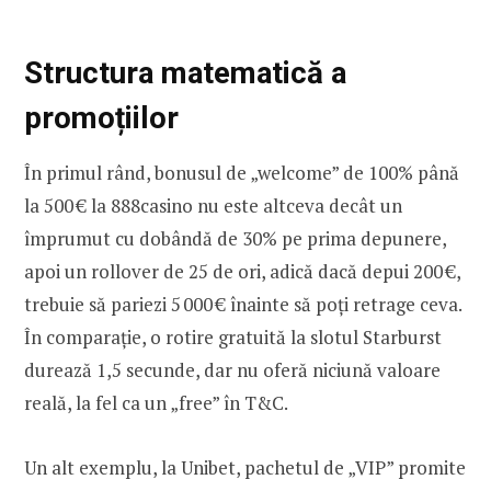
Structura matematică a
promoțiilor
În primul rând, bonusul de „welcome” de 100% până
la 500 € la 888casino nu este altceva decât un
împrumut cu dobândă de 30% pe prima depunere,
apoi un rollover de 25 de ori, adică dacă depui 200 €,
trebuie să pariezi 5 000 € înainte să poți retrage ceva.
În comparație, o rotire gratuită la slotul Starburst
durează 1,5 secunde, dar nu oferă niciună valoare
reală, la fel ca un „free” în T&C.
Un alt exemplu, la Unibet, pachetul de „VIP” promite