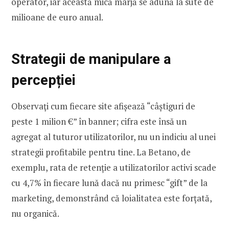
operator, iar această mică marjă se adună la sute de
milioane de euro anual.
Strategii de manipulare a
percepției
Observaţi cum fiecare site afișează “câștiguri de
peste 1 milion €” în banner; cifra este însă un
agregat al tuturor utilizatorilor, nu un indiciu al unei
strategii profitabile pentru tine. La Betano, de
exemplu, rata de retenție a utilizatorilor activi scade
cu 4,7% în fiecare lună dacă nu primesc “gift” de la
marketing, demonstrând că loialitatea este forțată,
nu organică.