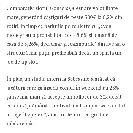
Comparativ, slotul Gonzo’s Quest are volatilitate
mare, generând câștiguri de peste 500 € la 0,2% din
rotiri, în timp ce pariurile pe roulette cu „even
money” au o probabilitate de 48,6% și o marjă de
casă de 5,26%, deci chiar și „cazinourile” din live au o
structură mai puțin predictibilă decât un spin la un
joc de tip slot.
În plus, un studiu intern la 888casino a arătat că
jucătorii care își înscriu contul în weekend au 23%
șanse mai mari să accepte un rollover de 30x decât
cei din săptămână – motivul fiind simplu: weekendul
atrage “hype‑eri”, adică utilizatori cu grad de
răbdare mic.