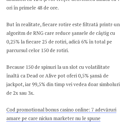
ori în primele 48 de ore.
But în realitate, fiecare rotire este filtrată printr-un
algoritm de RNG care reduce şansele de câştig cu
0,25% la fiecare 25 de rotiri, adică 6% în total pe
parcursul celor 150 de rotiri.
Because 150 de spinuri la un slot cu volatilitate
înaltă ca Dead or Alive pot oferi 0,5% șansă de
jackpot, iar 99,5% din timp vei vedea doar simboluri
de 2x sau 3x.
Cod promotional bonus casino online: 7 adevăruri
amare pe care niciun marketer nu le spune