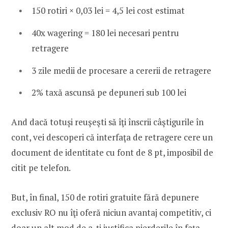
150 rotiri × 0,03 lei = 4,5 lei cost estimat
40x wagering = 180 lei necesari pentru
retragere
3 zile medii de procesare a cererii de retragere
2% taxă ascunsă pe depuneri sub 100 lei
And dacă totuși reuşeşti să îţi înscrii câştigurile în
cont, vei descoperi că interfaţa de retragere cere un
document de identitate cu font de 8 pt, imposibil de
citit pe telefon.
But, în final, 150 de rotiri gratuite fără depunere
exclusiv RO nu îţi oferă niciun avantaj competitiv, ci
doar un alt mod de a-ţi justifica pierderile în faţa