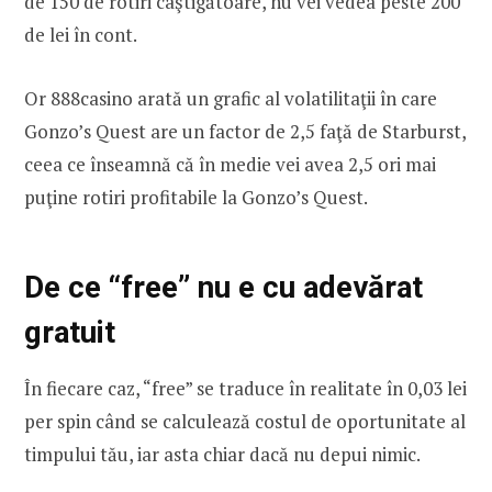
de 150 de rotiri câştigătoare, nu vei vedea peste 200
de lei în cont.
Or 888casino arată un grafic al volatilitaţii în care
Gonzo’s Quest are un factor de 2,5 faţă de Starburst,
ceea ce înseamnă că în medie vei avea 2,5 ori mai
puţine rotiri profitabile la Gonzo’s Quest.
De ce “free” nu e cu adevărat
gratuit
În fiecare caz, “free” se traduce în realitate în 0,03 lei
per spin când se calculează costul de oportunitate al
timpului tău, iar asta chiar dacă nu depui nimic.