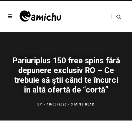
Pariuriplus 150 free spins fără
depunere exclusiv RO – Ce
trebuie să ştii când te încurci
în altă ofertă de “cortă”
BY
18/05/2026
3 MINS READ