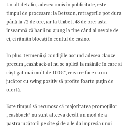
Un alt detaliu, adesea omis în publicitate, este
timpul de procesare: la Betsson, retragerile pot dura
până la 72 de ore, iar la Unibet, 48 de ore; asta
înseamnă că banii nu ajung la tine când ai nevoie de
ei, ci rămân blocați în contul de casino.
În plus, termenii și condițiile ascund adesea clauze
precum „cashback‑ul nu se aplică la mâinile în care ai
câştigat mai mult de 100 €”, ceea ce face ca un
jucător cu swing pozitiv să profite foarte puţin de
ofertă.
Este timpul să recunosc că majoritatea promoţiilor
„cashback” nu sunt altceva decât un mod de a
păstra jucătorii pe site și de a le da impresia unui