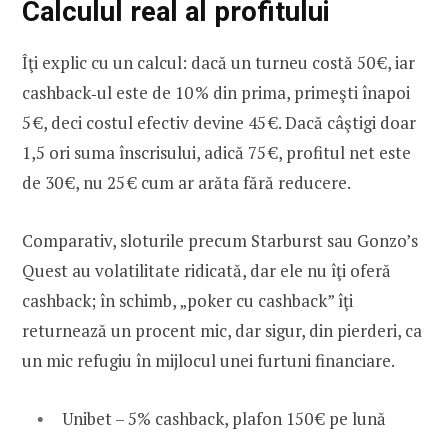
Calculul real al profitului
Îţi explic cu un calcul: dacă un turneu costă 50 €, iar
cashback‑ul este de 10 % din prima, primeşti înapoi
5 €, deci costul efectiv devine 45 €. Dacă câştigi doar
1,5 ori suma înscrisului, adică 75 €, profitul net este
de 30 €, nu 25 € cum ar arăta fără reducere.
Comparativ, sloturile precum Starburst sau Gonzo’s
Quest au volatilitate ridicată, dar ele nu îţi oferă
cashback; în schimb, „poker cu cashback” îţi
returnează un procent mic, dar sigur, din pierderi, ca
un mic refugiu în mijlocul unei furtuni financiare.
Unibet – 5% cashback, plafon 150 € pe lună