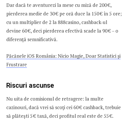
Dar dacă te aventurezi la mese cu miză de 200 €,
pierderea medie de 30 € pe oră duce la 150 € în 5 ore;
cu un multiplier de 2 la 888casino, cashback‑ul
devine 60 €, deci pierderea efectivă scade la 90 € – o
diferență semnificativă.
Păcănele iOS România: Nicio Magie, Doar Statistici și
Frustrare
Riscuri ascunse
Nu uita de comisionul de retragere: la multe
cazinouri, dacă vrei să scoţi cei 60 € cashback, trebuie
să plăteşti 5 € taxă, deci profitul real este de 55 €.