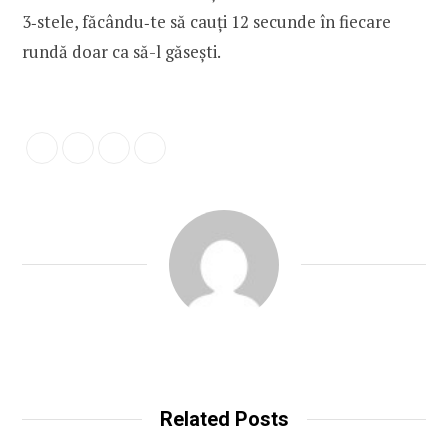
3‑stele, făcându‑te să cauți 12 secunde în fiecare
rundă doar ca să-l găsești.
Related Posts