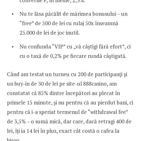
conversie e, în medie, 2,3%.
Nu te lăsa păcălit de mărimea bonusului – un
“free” de 500 de lei cu rulaj 50x înseamnă
25.000 de lei de joc inutil.
Nu confunda “VIP” cu „vă câștigi fără efort”, ci
cu o taxă de 0,2% pe fiecare rundă câștigată.
Când am testat un turneu cu 200 de participanți și
un buy‑in de 30 de lei pe site-ul 888casino, am
constatat că 85% dintre începători au plecat în
primele 15 minute, și nu pentru că au pierdut bani, ci
pentru că i-a speriat termenul de “withdrawal fee”
de 3,5% – o sumă mică, dar care, dacă retragi 400 de
lei, îți ia 14 lei în plus, exact cât costă o cafea la
birou.