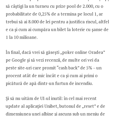
să câștigi la un turneu cu prize pool de 2.000, cu o
probabilitate de 0,25% de a termina pe locul 1, ar
trebui să ai 8.000 de lei pentru a justifica riscul, altfel
e ca și cum ai cumpăra un bilet la loterie cu șanse de
1 la 10 milioane.
În final, dacă vrei să găsești „poker online Oradea”
pe Google și să vezi recenzii, de multe ori vei da
peste site‑uri care promit “cash back” de 5% – un
procent atât de mic încât e ca și cum ai primi o
picătură de apă dintr-un furtun de incendiu.
Și să nu uităm de UI‑ul inutil: în cel mai recent
update al aplicației Unibet, butonul de „reset” e de
dimensiunea unei albine și ascuns sub un meniu de