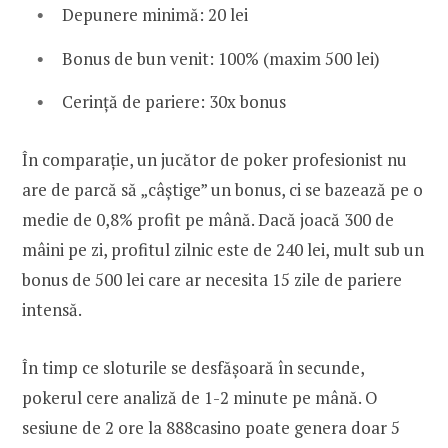
Depunere minimă: 20 lei
Bonus de bun venit: 100% (maxim 500 lei)
Cerință de pariere: 30x bonus
În comparație, un jucător de poker profesionist nu
are de parcă să „câștige” un bonus, ci se bazează pe o
medie de 0,8% profit pe mână. Dacă joacă 300 de
mâini pe zi, profitul zilnic este de 240 lei, mult sub un
bonus de 500 lei care ar necesita 15 zile de pariere
intensă.
În timp ce sloturile se desfășoară în secunde,
pokerul cere analiză de 1-2 minute pe mână. O
sesiune de 2 ore la 888casino poate genera doar 5