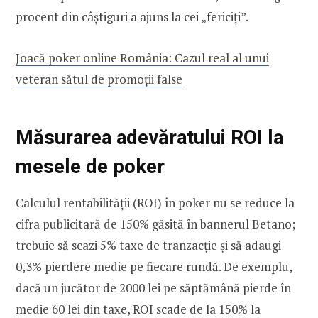
procent din câștiguri a ajuns la cei „fericiți”.
Joacă poker online România: Cazul real al unui
veteran sătul de promoții false
Măsurarea adevăratului ROI la
mesele de poker
Calculul rentabilității (ROI) în poker nu se reduce la
cifra publicitară de 150% găsită în bannerul Betano;
trebuie să scazi 5% taxe de tranzacție și să adaugi
0,3% pierdere medie pe fiecare rundă. De exemplu,
dacă un jucător de 2000 lei pe săptămână pierde în
medie 60 lei din taxe, ROI scade de la 150% la