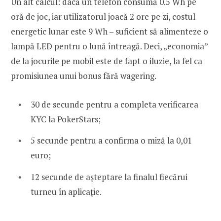
Un alt calcul: dacă un telefon consumă 0.5 Wh pe
oră de joc, iar utilizatorul joacă 2 ore pe zi, costul
energetic lunar este 9 Wh – suficient să alimenteze o
lampă LED pentru o lună întreagă. Deci, „economia”
de la jocurile pe mobil este de fapt o iluzie, la fel ca
promisiunea unui bonus fără wagering.
30 de secunde pentru a completa verificarea
KYC la PokerStars;
5 secunde pentru a confirma o miză la 0,01
euro;
12 secunde de așteptare la finalul fiecărui
turneu în aplicație.