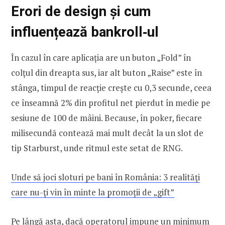
Erori de design și cum
influențează bankroll‑ul
În cazul în care aplicația are un buton „Fold” în
colțul din dreapta sus, iar alt buton „Raise” este în
stânga, timpul de reacție crește cu 0,3 secunde, ceea
ce înseamnă 2% din profitul net pierdut în medie pe
sesiune de 100 de mâini. Because, în poker, fiecare
milisecundă contează mai mult decât la un slot de
tip Starburst, unde ritmul este setat de RNG.
Unde să joci sloturi pe bani în România: 3 realităţi
care nu-ţi vin în minte la promoții de „gift”
Pe lângă asta, dacă operatorul impune un minimum