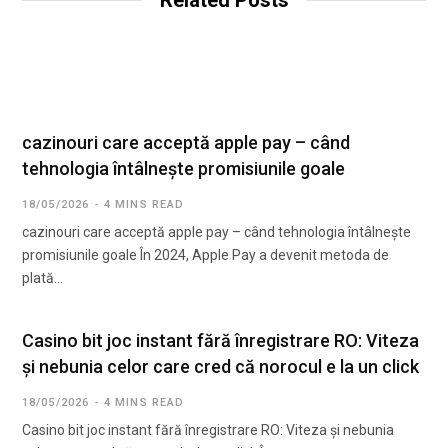
cazinouri care acceptă apple pay – când
tehnologia întâlnește promisiunile goale
18/05/2026
4 MINS READ
cazinouri care acceptă apple pay – când tehnologia întâlnește
promisiunile goale În 2024, Apple Pay a devenit metoda de
plată…
Casino bit joc instant fără înregistrare RO: Viteza
și nebunia celor care cred că norocul e la un click
18/05/2026
4 MINS READ
Casino bit joc instant fără înregistrare RO: Viteza și nebunia