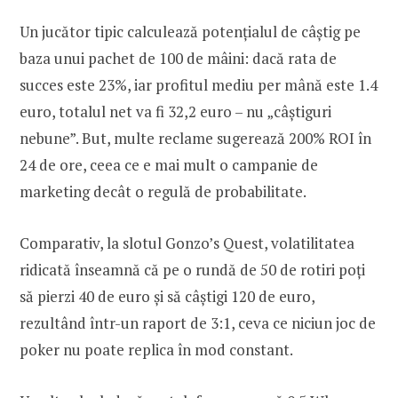
Un jucător tipic calculează potențialul de câștig pe
baza unui pachet de 100 de mâini: dacă rata de
succes este 23%, iar profitul mediu per mână este 1.4
euro, totalul net va fi 32,2 euro – nu „câștiguri
nebune”. But, multe reclame sugerează 200% ROI în
24 de ore, ceea ce e mai mult o campanie de
marketing decât o regulă de probabilitate.
Comparativ, la slotul Gonzo’s Quest, volatilitatea
ridicată înseamnă că pe o rundă de 50 de rotiri poți
să pierzi 40 de euro și să câștigi 120 de euro,
rezultând într-un raport de 3:1, ceva ce niciun joc de
poker nu poate replica în mod constant.