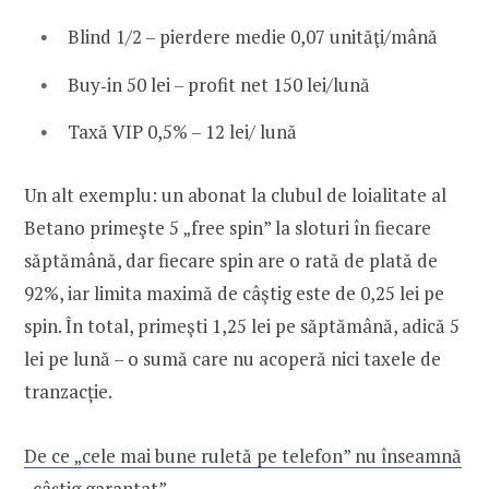
Blind 1/2 – pierdere medie 0,07 unităţi/mână
Buy‑in 50 lei – profit net 150 lei/lună
Taxă VIP 0,5% – 12 lei/ lună
Un alt exemplu: un abonat la clubul de loialitate al
Betano primeşte 5 „free spin” la sloturi în fiecare
săptămână, dar fiecare spin are o rată de plată de
92%, iar limita maximă de câştig este de 0,25 lei pe
spin. În total, primeşti 1,25 lei pe săptămână, adică 5
lei pe lună – o sumă care nu acoperă nici taxele de
tranzacție.
De ce „cele mai bune ruletă pe telefon” nu înseamnă
„câștig garantat”