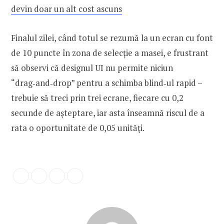
devin doar un alt cost ascuns
Finalul zilei, când totul se rezumă la un ecran cu font
de 10 puncte în zona de selecție a masei, e frustrant
să observi că designul UI nu permite niciun
“drag‑and‑drop” pentru a schimba blind‑ul rapid –
trebuie să treci prin trei ecrane, fiecare cu 0,2
secunde de așteptare, iar asta înseamnă riscul de a
rata o oportunitate de 0,05 unităţi.