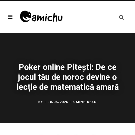
Poker online Pitești: De ce
jocul tău de noroc devine o
lecție de matematică amară
BY
18/05/2026
5 MINS READ