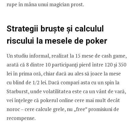
rupe în mâna unui magician prost.
Strategii bruște și calculul
riscului la mesele de poker
Un studiu informal, realizat la 15 mese de cash game,
arată că 8 dintre 10 participanţi pierd între 120 și 350
lei în prima oră, chiar dacă au ales să joace la mese
cu blind de 1/2 lei. Dacă compari asta cu un spin la
Starburst, unde volatilitatea este ca un vânt de vară,
vei înțelege că pokerul online cere mai mult decât
noroc – cere calcule grele, nu „free” promisiuni de
recompense.