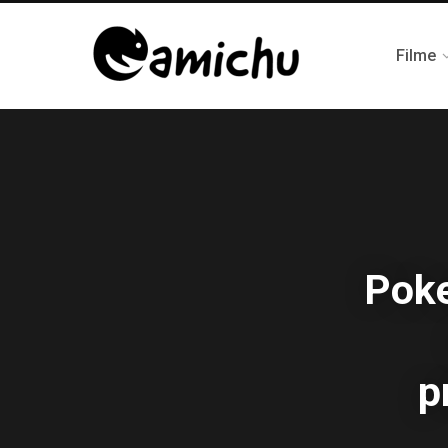
Filme
Poke
p