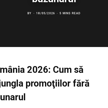
BY
18/05/2026
5 MINS READ
omânia 2026: Cum să
 jungla promoţiilor fără
zunarul