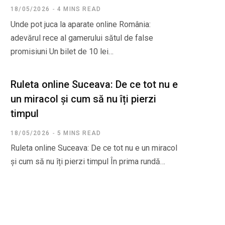
18/05/2026
4 MINS READ
Unde pot juca la aparate online România:
adevărul rece al gamerului sătul de false
promisiuni Un bilet de 10 lei…
Ruleta online Suceava: De ce tot nu e
un miracol și cum să nu îți pierzi
timpul
18/05/2026
5 MINS READ
Ruleta online Suceava: De ce tot nu e un miracol
și cum să nu îți pierzi timpul În prima rundă…