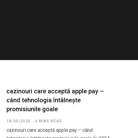
cazinouri care acceptă apple pay –
când tehnologia întâlnește
promisiunile goale
18/05/2026
4 MINS READ
cazinouri care acceptă apple pay – când