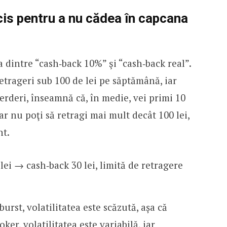
ecis pentru a nu cădea în capcana
a dintre “cash‑back 10%” şi “cash‑back real”.
trageri sub 100 de lei pe săptămână, iar
erderi, înseamnă că, în medie, vei primi 10
 dar nu poţi să retragi mai mult decât 100 lei,
nt.
ei → cash‑back 30 lei, limită de retragere
urst, volatilitatea este scăzută, așa că
ker, volatilitatea este variabilă, iar