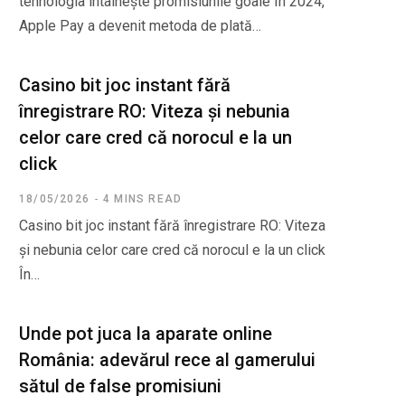
tehnologia întâlnește promisiunile goale În 2024,
Apple Pay a devenit metoda de plată…
Casino bit joc instant fără
înregistrare RO: Viteza și nebunia
celor care cred că norocul e la un
click
18/05/2026
4 MINS READ
Casino bit joc instant fără înregistrare RO: Viteza
și nebunia celor care cred că norocul e la un click
În…
Unde pot juca la aparate online
România: adevărul rece al gamerului
sătul de false promisiuni