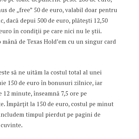
us de „free” 50 de euro, valabil doar pentru
ic, dacă depui 500 de euro, plăteşti 12,50
uro în condiţii pe care nici nu le ştii.
ca o mână de Texas Hold’em cu un singur card
ste să ne uităm la costul total al unei
ie 150 de euro în bonusuri zilnice, iar
e 12 minute, înseamnă 7,5 ore pe
. Împărţit la 150 de euro, costul pe minut
ă includem timpul pierdut pe pagini de
 cuvinte.