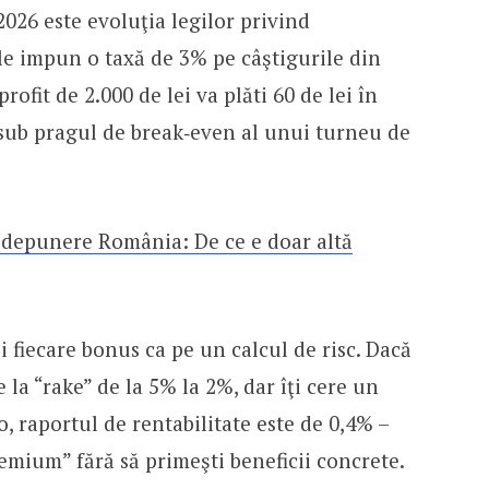
2026 este evoluţia legilor privind
ile impun o taxă de 3% pe câştigurile din
rofit de 2.000 de lei va plăti 60 de lei în
e sub pragul de break‑even al unui turneu de
 depunere România: De ce e doar altă
ezi fiecare bonus ca pe un calcul de risc. Dacă
 la “rake” de la 5% la 2%, dar îţi cere un
, raportul de rentabilitate este de 0,4% –
premium” fără să primeşti beneficii concrete.