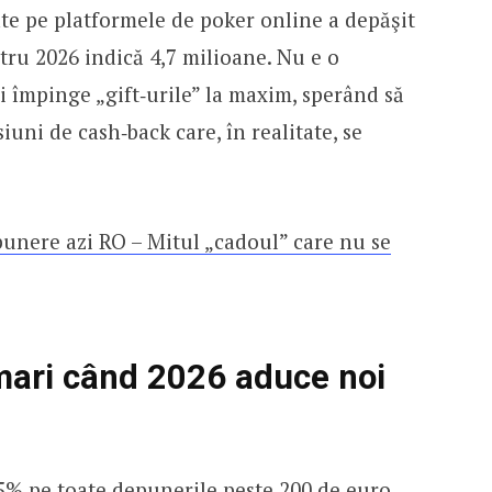
te pe platformele de poker online a depăşit
tru 2026 indică 4,7 milioane. Nu e o
i împinge „gift‑urile” la maxim, sperând să
iuni de cash‑back care, în realitate, se
punere azi RO – Mitul „cadoul” care nu se
mari când 2026 aduce noi
5% pe toate depunerile peste 200 de euro,