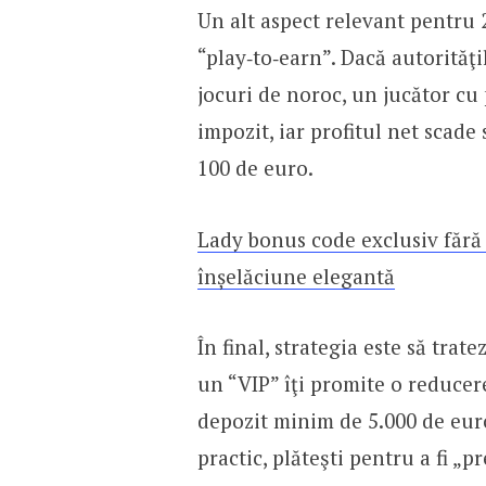
Un alt aspect relevant pentru 
“play‑to‑earn”. Dacă autorităţ
jocuri de noroc, un jucător cu p
impozit, iar profitul net scad
100 de euro.
Lady bonus code exclusiv fără
înșelăciune elegantă
În final, strategia este să trat
un “VIP” îţi promite o reducere
depozit minim de 5.000 de euro
practic, plăteşti pentru a fi „