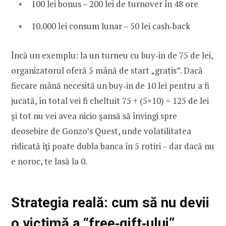
100 lei bonus – 200 lei de turnover în 48 ore
10.000 lei consum lunar – 50 lei cash‑back
Încă un exemplu: la un turneu cu buy‑in de 75 de lei,
organizatorul oferă 5 mână de start „gratis”. Dacă
fiecare mână necesită un buy‑in de 10 lei pentru a fi
jucată, în total vei fi cheltuit 75 + (5×10) = 125 de lei
şi tot nu vei avea nicio şansă să învingi spre
deosebire de Gonzo’s Quest, unde volatilitatea
ridicată îţi poate dubla banca în 5 rotiri – dar dacă nu
e noroc, te lasă la 0.
Strategia reală: cum să nu devii
o victimă a “free‑gift‑ului”