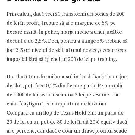
Prin calcul, dacă vrei să transformi un bonus de 200
de lei în profit, trebuie să ai o margine de 5% pe
fiecare mână. În poker, marja medie a unui jucător
decent e de 2,5%. Deci, pentru a atinge 5% trebuie să
joci 2‑3 ori nivelul de skill al unui novice, ceea ce este
imposibil fără să îţi cheltui 200 de lei pe training.
Dar dacă transformi bonusul în “cash‑back” la un joc
de slot, poţi face 0,2% din fiecare pariu. Pe o rundă
de 1000 de lei, asta înseamnă 2 lei pe sesiune – nu
chiar “câştiguri”, ci o umplutură de buzunar.
Compară cu un flop de Texas Hold’em: un pariu de
20 de lei cu un pot de 80 de lei îţi dă 20% equity dacă
ai o pereche, dar dacă e doar un draw, profitul scade