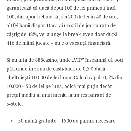
garantează că dacă depui 100 de lei primeşti încă
100, dar apoi trebuie să joci 200 de lei în 48 de ore,
altfel banii dispar. Dacă ai un stil de joc cu rata de
câştig de 48%, vei ajunge la break‑even doar după
416 de mână jucate – nu e o vacanţă financiară.
Şi nu uita de 888casino, unde „VIP” înseamnă că poţi
pătrunde în zona de cash‑back de 0,5% dacă
cheltuieşti 10.000 de lei lunar. Calcul rapid: 0,5% din
10.000 = 50 de lei pe lună, adică mai puţin decât
preţul mediu al unui meniu la un restaurant de
5‑stele.
50 mână gratuite – 1500 de pariuri necesare