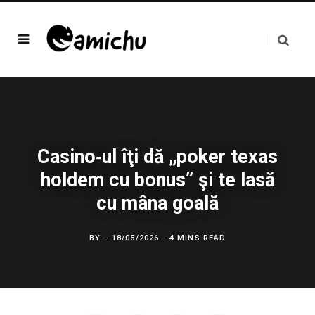
Casino‑ul îţi dă „poker texas
holdem cu bonus” şi te lasă
cu mâna goală
BY
18/05/2026
4 MINS READ