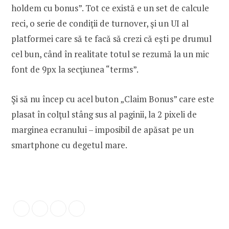
holdem cu bonus”. Tot ce există e un set de calcule
reci, o serie de condiţii de turnover, şi un UI al
platformei care să te facă să crezi că eşti pe drumul
cel bun, când în realitate totul se rezumă la un mic
font de 9px la secţiunea “terms”.
Şi să nu încep cu acel buton „Claim Bonus” care este
plasat în colţul stâng sus al paginii, la 2 pixeli de
marginea ecranului – imposibil de apăsat pe un
smartphone cu degetul mare.