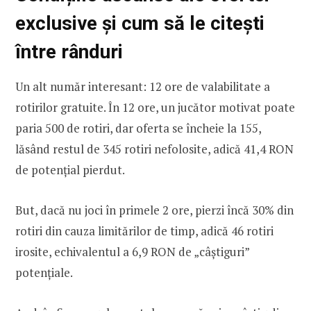
exclusive și cum să le citești
între rânduri
Un alt număr interesant: 12 ore de valabilitate a
rotirilor gratuite. În 12 ore, un jucător motivat poate
paria 500 de rotiri, dar oferta se încheie la 155,
lăsând restul de 345 rotiri nefolosite, adică 41,4 RON
de potențial pierdut.
But, dacă nu joci în primele 2 ore, pierzi încă 30% din
rotiri din cauza limitărilor de timp, adică 46 rotiri
irosite, echivalentul a 6,9 RON de „câștiguri”
potențiale.