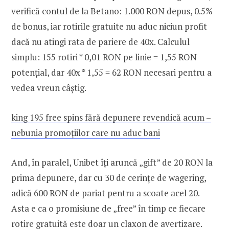
verifică contul de la Betano: 1.000 RON depus, 0.5%
de bonus, iar rotirile gratuite nu aduc niciun profit
dacă nu atingi rata de pariere de 40x. Calculul
simplu: 155 rotiri * 0,01 RON pe linie = 1,55 RON
potențial, dar 40x * 1,55 = 62 RON necesari pentru a
vedea vreun câștig.
king 195 free spins fără depunere revendică acum –
nebunia promoțiilor care nu aduc bani
And, în paralel, Unibet îți aruncă „gift” de 20 RON la
prima depunere, dar cu 30 de cerințe de wagering,
adică 600 RON de pariat pentru a scoate acel 20.
Asta e ca o promisiune de „free” în timp ce fiecare
rotire gratuită este doar un claxon de avertizare.