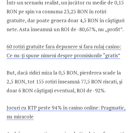
Într-un scenariu realist, un jucător cu medie de 0,15
RON pe spin va consuma 23,25 RON în rotiri
gratuite, dar poate genera doar 4,5 RON în câștiguri
nete. Asta înseamnă un ROI de -80,67%, nu „profit”.
60 rotiri gratuite fara depunere si fara rulaj casino:
Ce nu-ți spune nimeni despre promisiunile “gratis”
But, dacă ridici miza la 0,5 RON, pierderea scade la
2,5 RON, tot 155 rotiri înseamnă 77,5 RON riscati, și
doar 6 RON câștigați eventual, ROI de -92%.
Jocuri cu RTP peste 94 % în casino online: Pragmatic,
nu miracole