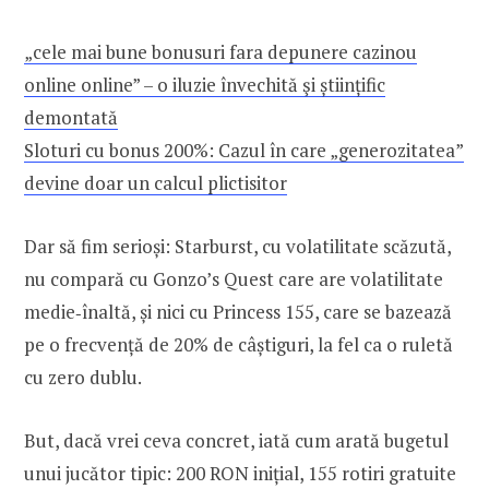
„cele mai bune bonusuri fara depunere cazinou
online online” – o iluzie învechită şi științific
demontată
Sloturi cu bonus 200%: Cazul în care „generozitatea”
devine doar un calcul plictisitor
Dar să fim serioși: Starburst, cu volatilitate scăzută,
nu compară cu Gonzo’s Quest care are volatilitate
medie‑înaltă, și nici cu Princess 155, care se bazează
pe o frecvență de 20% de câștiguri, la fel ca o ruletă
cu zero dublu.
But, dacă vrei ceva concret, iată cum arată bugetul
unui jucător tipic: 200 RON inițial, 155 rotiri gratuite