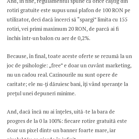
And, în fine, regulamentul spune că orice câștig din
rotiri gratuite este supus unui plafon de 100 RON pe
utilizator, deci dacă încerci să “spargi” limita cu 155
rotiri, vei primi maximum 20 RON, de parcă ai fi
închis într-un balon cu aer de 0,2%.
Because, în final, toate aceste oferte se rezumă la un
joc de psihologie: „free” e doar un cuvânt marketing,
nu un cadou real. Cazinourile nu sunt opere de
caritate; ele nu-ți dăruiesc bani, îți vând speranțe la
prețul unei depuneri minime.
And, dacă încă nu ai înțeles, uită-te la bara de
progres de la 0 la 100%: fiecare rotire gratuită este
doar un pixel dintr-un banner foarte mare, iar