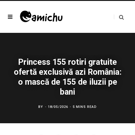
Princess 155 rotiri gratuite
ofertă exclusivă azi România:
o mască de 155 de iluzii pe
bani
BY
18/05/2026
5 MINS READ